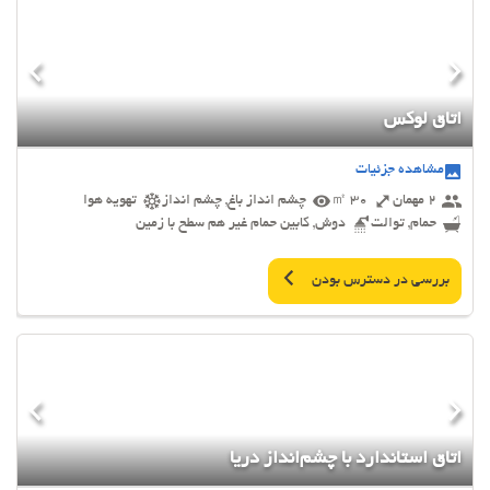
اتاق لوکس
مشاهده جزئیات
2 مهمان
30 ㎡
چشم انداز باغ, چشم انداز
تهویه هوا
حمام, توالت
دوش, کابین حمام غیر هم سطح با زمین
بررسی در دسترس بودن
اتاق استاندارد با چشم‌انداز دریا