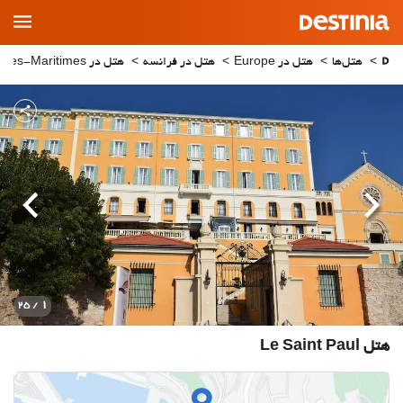
Main
Menu
هتل‌ها
هتل در Europe
هتل در فرانسه
هتل در Alpes-Maritimes
قبلی
بعدی
1
/ 25
هتل Le Saint Paul