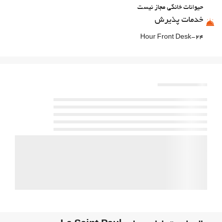
حیوانات خانگی مجاز نیست
خدمات پذیرش
24-Hour Front Desk
انبار چمدان
غذا و نوشیدنی
رستوران آلاکارته
بار
پارکینگ
پارکینگ
امکانات تجاری
مرکز تجاری
اینترنت
وای‌فای رایگان