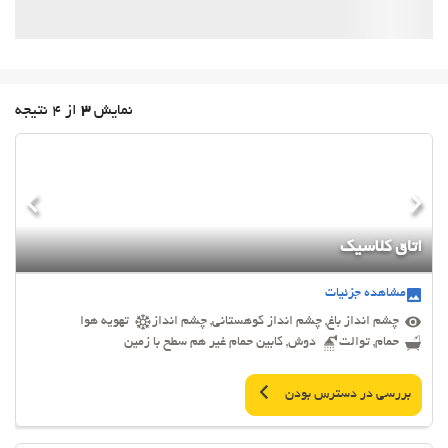
نمایش
3
از 4 نتیجه
اتاق کلاسیک
مشاهده جزئیات
چشم انداز باغ, چشم انداز کوهستانی, چشم انداز
تهویه هوا
حمام, توالت
دوش, کابین حمام غیر هم سطح با زمین
بررسی در دسترس بودن