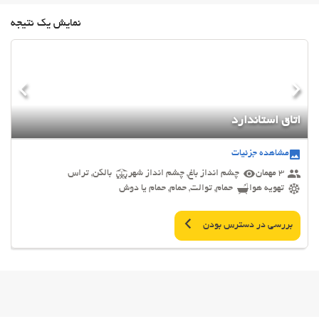
نمایش یک نتیجه
اتاق استاندارد
مشاهده جزئیات
3 مهمان
چشم انداز باغ, چشم انداز شهر
بالکن, تراس
تهویه هوا
حمام, توالت, حمام, حمام یا دوش
بررسی در دسترس بودن