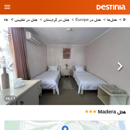
Main
Menu
هتل‌ها
هتل در Europe
هتل در گرجستان
هتل در تفليس
Madera
قبلی
بعدی
1
/ 25
هتل Madera