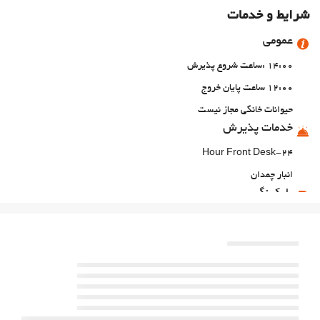
شرایط و خدمات
عمومی
14:00 :ساعت شروع پذیرش
12:00 ساعت پایان خروج
حیوانات خانگی مجاز نیست
خدمات پذیرش
24-Hour Front Desk
انبار چمدان
پارکینگ
پارکینگ
اینترنت
وای‌فای رایگان
خدمات خانه داری
رختشویی