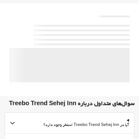
حیوانات خانگی مجاز نیست
خدمات پذیرش
24-Hour Front Desk
انبار چمدان
مطبوعات
غذا و نوشیدنی
سرویس ویژه اتاق
Bottle of water
پارکینگ
پارکینگ
پارکینگ رایگان
سوال‌های متداول درباره Treebo Trend Sehej Inn
پارکینگ خصوصی
پارکینگ امن
آیا در Treebo Trend Sehej Inn استخر وجود دارد؟
اینترنت