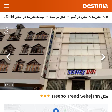
Main
Menu
هتل‌ها
هتل در آسیا
هتل در هند
لیست هتل‌ها در استان Delhi
ه
قبلی
بعدی
1
/ 16
هتل Treebo Trend Sehej Inn