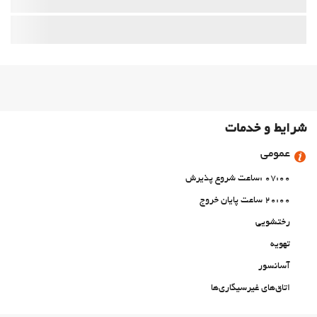
شرایط و خدمات
عمومی
07:00 :ساعت شروع پذیرش
20:00 ساعت پایان خروج
رختشویی
تهویه
آسانسور
اتاق‌های غیرسیگاری‌ها
All Spaces Non-Smoking (public and private)