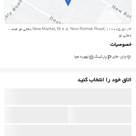
51/3, New Market, W.e.a. New Rohtak Road, 110005 دهلی نو, هند -
دهلی نو.
خصوصیات
وای-فای
پارکینگ
تهویه هوا
اتاق خود را انتخاب کنید