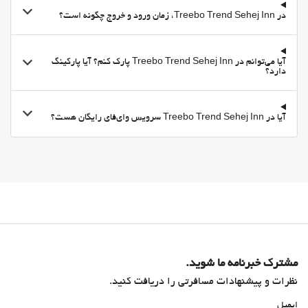
وای-فای
در Treebo Trend Sehej Inn، زمان ورود و خروج چگونه است؟
وای‌فای در تمامی بخش‌ها در دسترس است
وای‌فای رایگان
آیا می‌توانم در Treebo Trend Sehej Inn پارک کنم؟ آیا پارکینگ
اینترنت
دارد؟
خدمات خانه داری
Daily Housekeeping
آیا در Treebo Trend Sehej Inn سرویس وای‌فای رایگان هست؟
مشترک خبرنامه ما شوید.
نظرات و پیشنهادات مسافرتی را دریافت کنید.
ایمیل