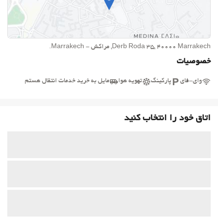
Derb Roda 35, 40000 Marrakech, مراکش - Marrakech.
خصوصیات
وای-فای
پارکینگ
تهویه هوا
مایل به خرید خدمات انتقال هستم
اتاق خود را انتخاب کنید