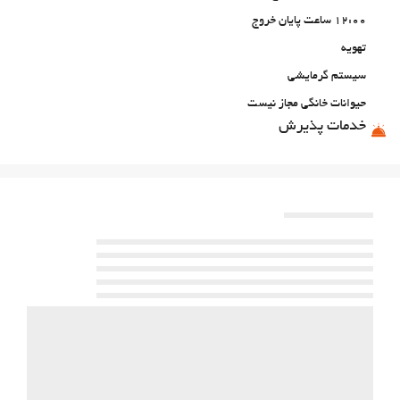
12:00 ساعت پایان خروج
تهویه
سیستم گرمایشی
حیوانات خانگی مجاز نیست
خدمات پذیرش
24-Hour Front Desk
غذا و نوشیدنی
بار
پارکینگ
پارکینگ
مناطق متداول
تراس
تراس آفتاب‌گیر
تلویزیون
اینترنت