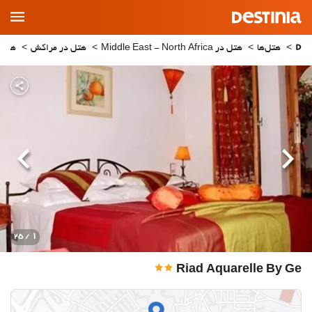
Main
Menu
هتل‌ها
هتل در Middle East - North Africa
هتل در مراکش
هتل 
قبلی
بعدی
1
/ 25
Riad Aquarelle By Ge