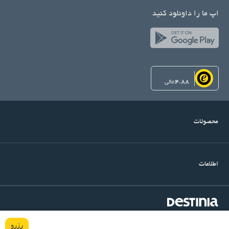
اپ ما را داونلود کنید
4.88
عالی
محصولات
اطلاعات
©Copyright Destinia
میرداماد, خیابان شنگرف, کوچه اول, ساختمان آرتین, پلاک ۱۴, واحد
رزرو