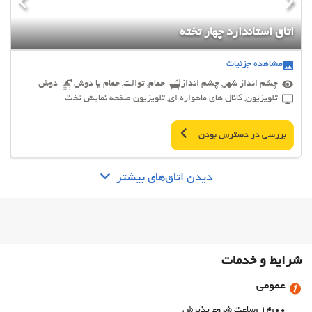
اتاق استاندارد چهار تخته
مشاهده جزئیات
چشم انداز شهر, چشم انداز
حمام, توالت, حمام یا دوش
دوش
تلویزیون, کانال های ماهواره ای, تلویزیون صفحه نمایش تخت
بررسی در دسترس بودن
دیدن اتاق‌های بیشتر
شرایط و خدمات
عمومی
14:00 :ساعت شروع پذیرش