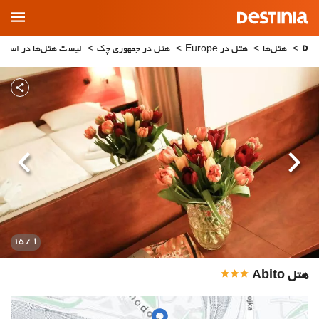
Main
Menu
هتل‌ها
هتل در Europe
هتل در جمهوری چک
لیست هتل‌ها در استان rague
قبلی
بعدی
1
/ 15
هتل Abito