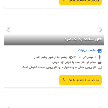
بررسی در دسترس بودن
اتاق استاندارد یک نفره
مشاهده جزئیات
1 مهمان
15 ㎡
چشم انداز شهر, چشم انداز
حمام, توالت, حمام یا دوش
دوش
تلویزیون, کانال های ماهواره ای, تلویزیون صفحه نمایش تخت
بررسی در دسترس بودن