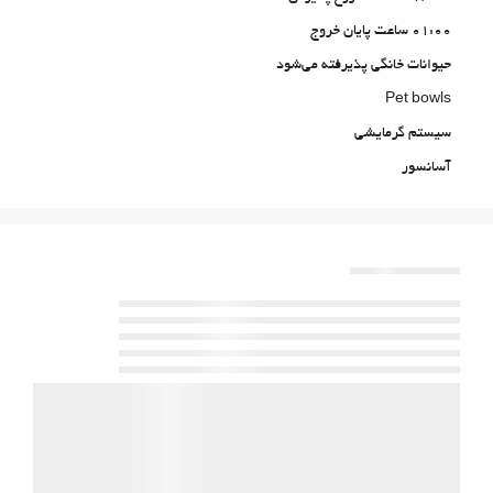
01:00 ساعت پایان خروج
حیوانات خانگی پذیرفته می‌شود
Pet bowls
سیستم گرمایشی
آسانسور
دسترسی افراد با محدودیت‌های حرکتی
اتاق‌های غیرسیگاری‌ها
All Spaces Non-Smoking (public and private)
منطقه سیگار کشیدن
خدمات پذیرش
24-Hour Front Desk
انبار چمدان
گاوصندوق
تبدیل پول