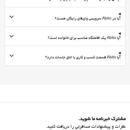
اینترنت
وای-فای
آیا در Abito سرویس وای‌فای رایگان هست؟
وای‌فای در تمامی بخش‌ها در دسترس است
وای‌فای رایگان
آیا Abito یک اقامتگاه مناسب برای خانواده است؟
اینترنت
خدمات خانه داری
آیا Abito قسمت کسب و کاری با اتاق جلسات دارد؟
Daily Housekeeping
رختشویی
فروشگاه‌ها
Supermarket
مشترک خبرنامه ما شوید.
نظرات و پیشنهادات مسافرتی را دریافت کنید.