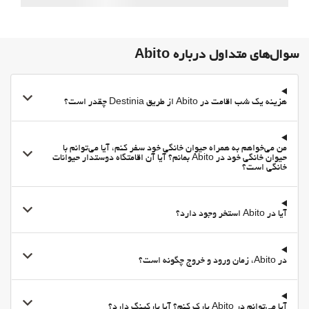
اطلاعات توریستی
ورود به/خروج از هتل اکسپرس
Private check-in/check-out
سوال‌های متداول درباره Abito
غذا و نوشیدنی
On-site coffee house
هزینه یک شب اقامت در Abito از طریق Destinia چقدر است؟
منوی کودکان
منوی مخصوص رژیم غذایی ویژه بنا به درخواست موجود است
من می‌خواهم به همراه حیوان خانگی خود سفر کنم، آیا می‌توانم با
Packed Lunches
حیوان خانگی خود در Abito بمانم؟ آیا آن اقامتگاه دوستدار حیوانات
خانگی است؟
Fruit
Vending Machine (drinks)
آیا در Abito استخر وجود دارد؟
پارکینگ
پارکینگ
در Abito، زمان ورود و خروج چگونه است؟
پارکینگ خصوصی
امکانات تجاری
مرکز تجاری
آیا می‌توانم در Abito پارک کنم؟ آیا پارکینگ دارد؟