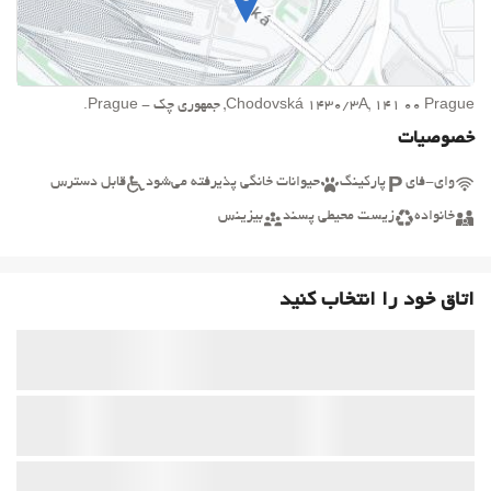
Chodovská 1430/3A, 141 00 Prague, جمهوری چک - Prague.
خصوصیات
وای-فای
پارکینگ
حیوانات خانگی پذیرفته می‌شود
قابل دسترس
خانواده
زیست محیطی پسند
بیزینس
اتاق خود را انتخاب کنید