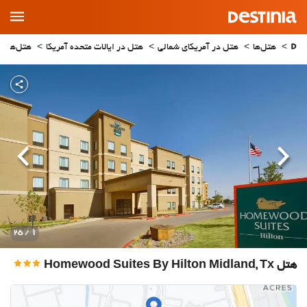
Main
Menu
هتل‌ها
هتل در آمریکای شمالی
هتل در ایالات متحده آمریکا
هتل‌های 
قبلی
بعدی
1
/ 25
هتل Homewood Suites By Hilton Midland, Tx