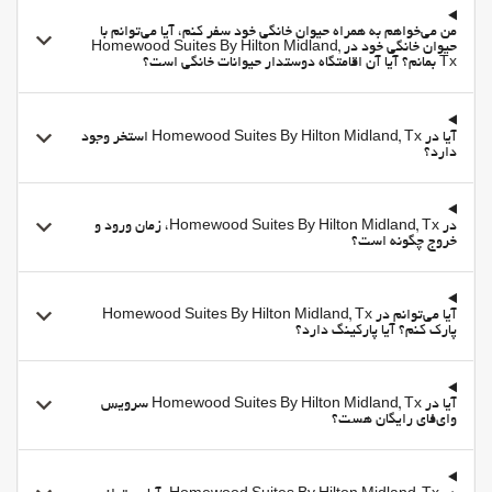
مناطق متداول
من می‌خواهم به همراه حیوان خانگی خود سفر کنم، آیا می‌توانم با
حیوان خانگی خود در Homewood Suites By Hilton Midland,
تلویزیون
Tx بمانم؟ آیا آن اقامتگاه دوستدار حیوانات خانگی است؟
امکانات تجاری
مرکز تجاری
آیا در Homewood Suites By Hilton Midland, Tx استخر وجود
دارد؟
اتاق جلسه
اینترنت
وای-فای
در Homewood Suites By Hilton Midland, Tx، زمان ورود و
خروج چگونه است؟
اینترنت
فروشگاه‌ها
آیا می‌توانم در Homewood Suites By Hilton Midland, Tx
فروشگاه‌ها
پارک کنم؟ آیا پارکینگ دارد؟
Supermarket
بهداشت و سلامتی
آیا در Homewood Suites By Hilton Midland, Tx سرویس
صندلیهای حمام آفتاب
وای‌فای رایگان هست؟
اسپا