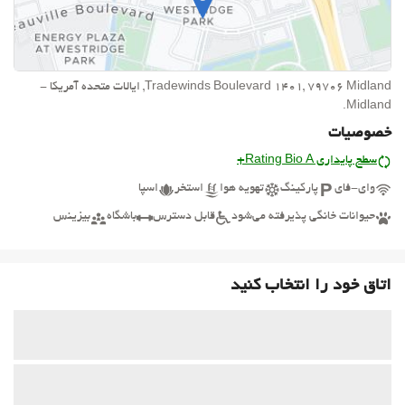
Tradewinds Boulevard 1401, 79706 Midland, ایالات متحده آمریکا -
Midland.
خصوصیات
سطح پایداری Rating Bio A+
وای-فای
پارکینگ
تهویه هوا
استخر
اسپا
حیوانات خانگی پذیرفته می‌شود
قابل دسترس
باشگاه
بیزینس
اتاق خود را انتخاب کنید