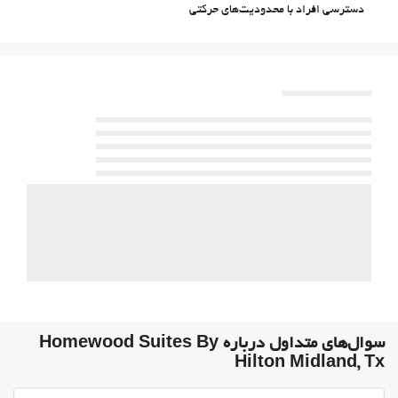
دسترسی افراد با محدودیت‌های حرکتی
اتاق‌های غیرسیگاری‌ها
منطقه سیگار کشیدن
استخر
استخر
استخرشنای روباز
Indoor Pool
خدمات پذیرش
انبار چمدان
گاوصندوق
اطلاعات توریستی
غذا و نوشیدنی
سرویس ویژه اتاق
سوال‌های متداول درباره Homewood Suites By
پارکینگ
Hilton Midland, Tx
پارکینگ