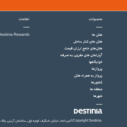
محصولات
اطلاعات
هتل ها
Destinia Rewards
هتل‌ های کنار ساحل
هتل‌های جامع ارزان قیمت
آپارتمان های مقرون به صرفه
خوابگاهها
پروازها
پرواز به همراه هتل
کشورها
منطقه ها
شهرها
©Copyright Destinia
میرداماد, خیابان شنگرف, کوچه اول, ساختمان آرتین, پلاک ۱۴, واحد ۶