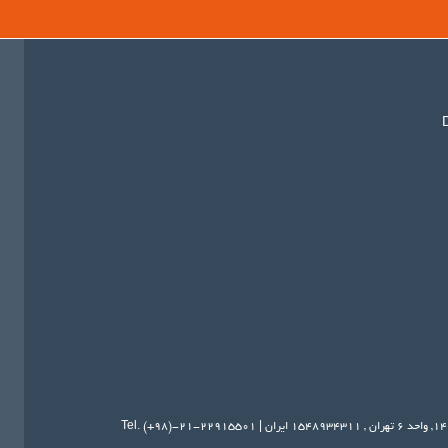
تهران
,
۱۵۴۸۹۳۴۳۱۱
ایران
|
Tel. (+98)-21-22915501