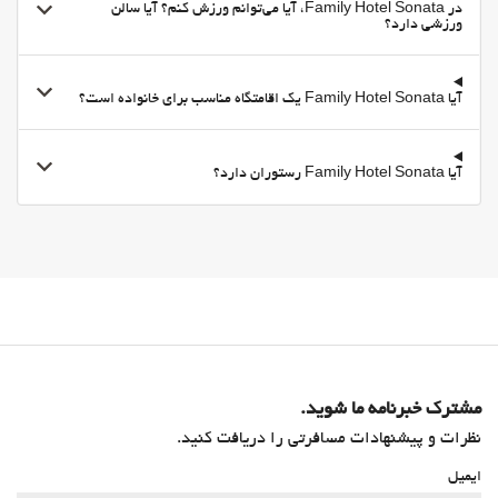
در Family Hotel Sonata، آیا می‌توانم ورزش کنم؟ آیا سالن
منوی کودکان
ورزشی دارد؟
سرویس ویژه اتاق
Fruit
آیا Family Hotel Sonata یک اقامتگاه مناسب برای خانواده است؟
BBQ facilities
پارکینگ
آیا Family Hotel Sonata رستوران دارد؟
پارکینگ
پارکینگ رایگان
پارکینگ خصوصی
Accessible Parking
مناطق متداول
تراس
تراس آفتاب‌گیر
مشترک خبرنامه ما شوید.
تلویزیون
نظرات و پیشنهادات مسافرتی را دریافت کنید.
شومینه
ایمیل
اینترنت