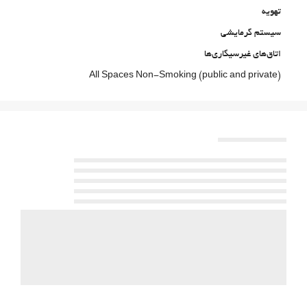
تهویه
سیستم گرمایشی
اتاق‌های غیرسیگاری‌ها
All Spaces Non-Smoking (public and private)
منطقه سیگار کشیدن
حیوانات خانگی مجاز نیست
خدمات پذیرش
انبار چمدان
گاوصندوق
Lockers
اطلاعات توریستی
ورود به/خروج از هتل اکسپرس
Private check-in/check-out
فعالیت ها
ماهیگیری