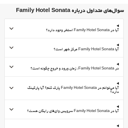
ورزشهای کوهستانی
سوال‌های متداول درباره Family Hotel Sonata
سرویس انبار اسکی
درسهای اسکی
آیا در Family Hotel Sonata استخر وجود دارد؟
اجاره تجهیزات اسکی
تنیس
آیا Family Hotel Sonata مرکز شهر است؟
اسب سواری
اوقات فراغت و خانواده
در Family Hotel Sonata، زمان ورود و خروج چگونه است؟
امکانات تفریحی برای کودکان
قرض دادن تجهیزات بازی
Board Games/Puzzles
آیا می‌توانم در Family Hotel Sonata پارک کنم؟ آیا پارکینگ
دارد؟
غذا و نوشیدنی
رستوران
آیا در Family Hotel Sonata سرویس وای‌فای رایگان هست؟
بار
On-site coffee house