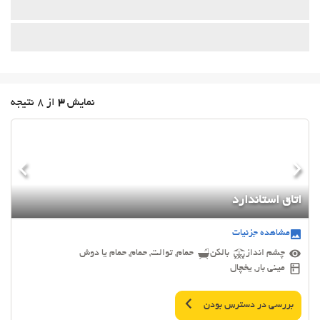
نمایش
3
از 8 نتیجه
اتاق استاندارد
مشاهده جزئیات
چشم انداز
بالکن
حمام, توالت, حمام, حمام یا دوش
مینی بار, یخچال
بررسی در دسترس بودن