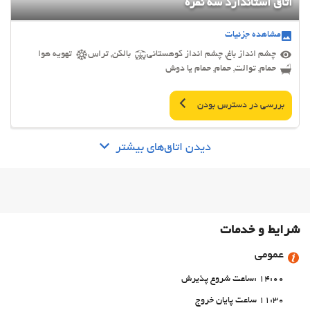
اتاق استاندارد سه نفره
مشاهده جزئیات
چشم انداز باغ, چشم انداز کوهستانی
بالکن, تراس
تهویه هوا
حمام, توالت, حمام, حمام یا دوش
بررسی در دسترس بودن
دیدن اتاق‌های بیشتر
شرایط و خدمات
عمومی
14:00 :ساعت شروع پذیرش
11:30 ساعت پایان خروج