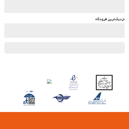
وای-فای
وای‌فای در تمامی بخش‌ها در دسترس است
نزدیک‌ترین فرودگاه
وای‌فای رایگان
اینترنت
خدمات خانه داری
Daily Housekeeping
رختشویی
بهداشت و سلامتی
اسپا
Turkish/Steam Bath
سونا
اتاق بخار
رختکن باشگاه ورزشی/اسپا
ماساژ