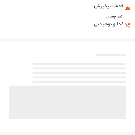
خدمات پذیرش
انبار چمدان
غذا و نوشیدنی
بار
پارکینگ
پارکینگ
اینترنت
وای‌فای رایگان
خدمات خانه داری
رختشویی