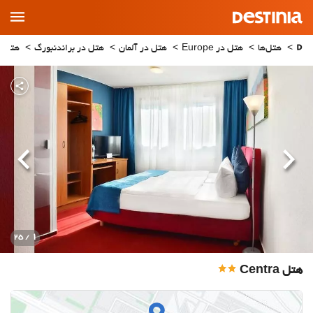
Main
Menu
هتل‌ها
هتل در Europe
هتل در آلمان
هتل در براندنبورگ
هتل در edt
قبلی
بعدی
1
/ 25
هتل Centra