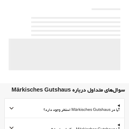
اطلاعات توریستی
مطبوعات
فعالیت ها
ماهیگیری
ورزشهای کوهستانی
اسب سواری
مسیرهای دوچرخه سواری
غذا و نوشیدنی
رستوران
بار
سوال‌های متداول درباره Märkisches Gutshaus
BBQ facilities
پارکینگ
آیا در Märkisches Gutshaus استخر وجود دارد؟
پارکینگ
پارکینگ رایگان