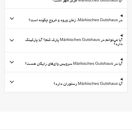
مناطق متداول
آیا Märkisches Gutshaus مرکز شهر است؟
تراس
اینترنت
در Märkisches Gutshaus، زمان ورود و خروج چگونه است؟
وای-فای
وای‌فای رایگان
آیا می‌توانم در Märkisches Gutshaus پارک کنم؟ آیا پارکینگ
دارد؟
اینترنت
خدمات خانه داری
آیا در Märkisches Gutshaus سرویس وای‌فای رایگان هست؟
رختشویی
آیا Märkisches Gutshaus رستوران دارد؟