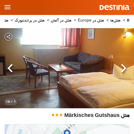
Main
Menu
هتل‌ها
هتل در Europe
هتل در آلمان
هتل در براندنبورگ
هتل در kow
قبلی
بعدی
1
/ 15
هتل Märkisches Gutshaus