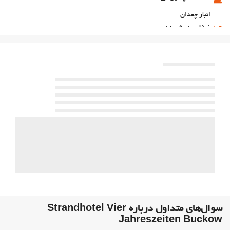
انبار چمدان
غذا و نوشیدنی
رستوران آلاکارته
بار
پارکینگ
پارکینگ
امکانات تجاری
مرکز تجاری
اینترنت
وای‌فای رایگان
خدمات خانه داری
رختشویی
بهداشت و سلامتی
سوال‌های متداول درباره Strandhotel Vier
اسپا
Jahreszeiten Buckow