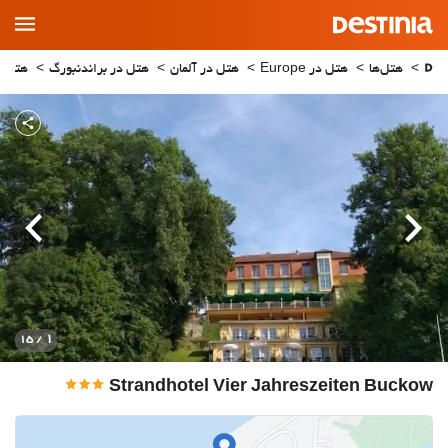
Main
Menu
هتل‌ها
هتل در Europe
هتل در آلمان
هتل در براندنبورگ
هتل در ow
قبلی
بعدی
1
/ 15
Strandhotel Vier Jahreszeiten Buckow