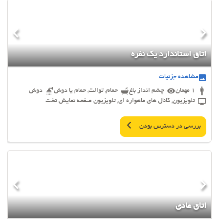
اتاق استاندارد یک نفره
مشاهده جزئیات
1 مهمان
چشم انداز باغ
حمام, توالت, حمام یا دوش
دوش
تلویزیون, کانال های ماهواره ای, تلویزیون صفحه نمایش تخت
بررسی در دسترس بودن
اتاق عادی