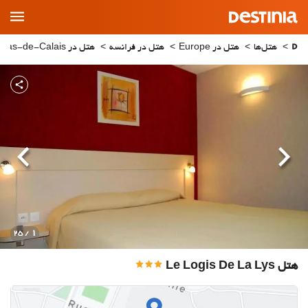
Main
Menu
هتل‌ها
هتل در Europe
هتل در فرانسه
هتل در Pas-de-Calais
قبلی
بعدی
1
/ 25
هتل Le Logis De La Lys