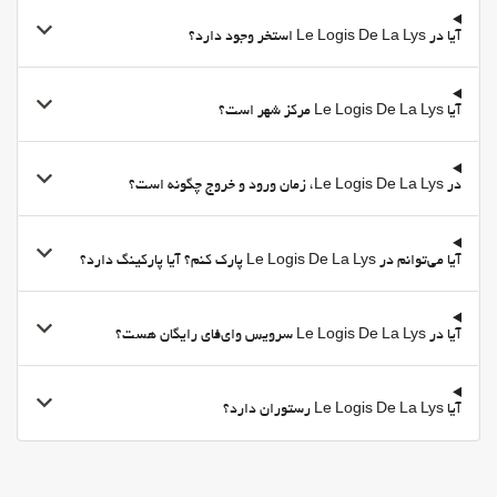
مناطق متداول
آیا در Le Logis De La Lys استخر وجود دارد؟
تراس (با هزینه اضافی)
تراس آفتاب‌گیر (با هزینه اضافی)
آیا Le Logis De La Lys مرکز شهر است؟
تلویزیون
امکانات تجاری
در Le Logis De La Lys، زمان ورود و خروج چگونه است؟
اتاق جلسه
اینترنت
وای-فای (با هزینه اضافی)
آیا می‌توانم در Le Logis De La Lys پارک کنم؟ آیا پارکینگ دارد؟
وای‌فای در تمامی بخش‌ها در دسترس است
وای‌فای رایگان
آیا در Le Logis De La Lys سرویس وای‌فای رایگان هست؟
اینترنت
خدمات خانه داری
آیا Le Logis De La Lys رستوران دارد؟
Daily Housekeeping