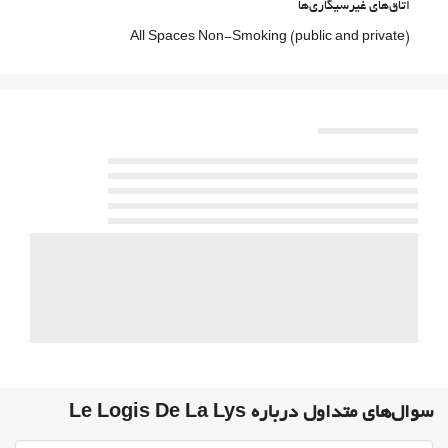
اتاق‌های غیرسیگاری‌ها
All Spaces Non-Smoking (public and private)
حیوانات خانگی مجاز نیست
خدمات پذیرش
گاوصندوق
غذا و نوشیدنی
رستوران
بار
On-site coffee house
Vending Machine (drinks)
پارکینگ
پارکینگ
پارکینگ رایگان
پارکینگ خصوصی
سوال‌های متداول درباره Le Logis De La Lys
Accessible Parking