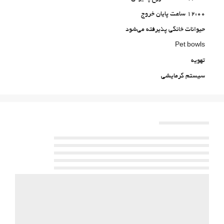
12:00 ساعت پایان خروج
حیوانات خانگی پذیرفته می‌شود
Pet bowls
تهویه
سیستم گرمایشی
آسانسور
دسترسی افراد با محدودیت‌های حرکتی
اتاق‌های غیرسیگاری‌ها
All Spaces Non-Smoking (public and private)
اتاقهای ضد صدا (با هزینه اضافی)
خدمات پذیرش
24-Hour Front Desk
انبار چمدان
ورود به/خروج از هتل اکسپرس