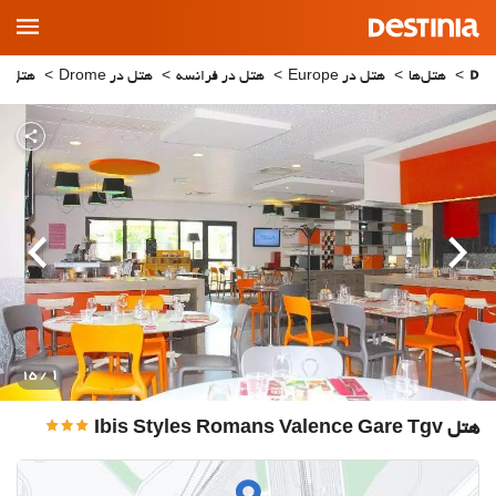
Main
Menu
هتل‌ها
هتل در Europe
هتل در فرانسه
هتل در Drome
هتل در xan
قبلی
بعدی
1
/ 15
هتل Ibis Styles Romans Valence Gare Tgv