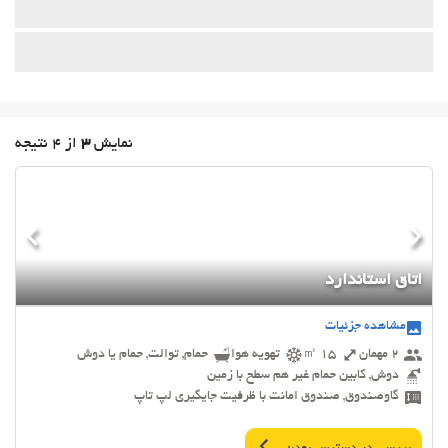
نمایش
3
از 4 نتیجه
اتاق استاندارد
مشاهده جزئیات
2 مهمان
15 ㎡
تهویه هوا
حمام, توالت, حمام یا دوش
دوش, کابین حمام غیر هم سطح با زمین
گاوصندوق, صندوق امانت با ظرفیت جایگیری لپ تاپ