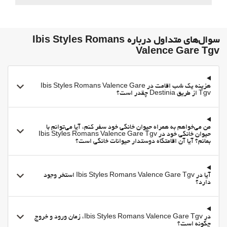
اوقات فراغت و خانواده
Board Games/Puzzles
غذا و نوشیدنی
سوال‌های متداول درباره Ibis Styles Romans
Valence Gare Tgv
رستوران
بار
On-site coffee house
هزینه یک شب اقامت در Ibis Styles Romans Valence Gare
Tgv از طریق Destinia چقدر است؟
منوی کودکان
پارکینگ
من می‌خواهم به همراه حیوان خانگی خود سفر کنم، آیا می‌توانم با
پارکینگ
حیوان خانگی خود در Ibis Styles Romans Valence Gare Tgv
بمانم؟ آیا آن اقامتگاه دوستدار حیوانات خانگی است؟
پارکینگ رایگان
پارکینگ خصوصی
آیا در Ibis Styles Romans Valence Gare Tgv استخر وجود
Accessible Parking
دارد؟
مناطق متداول
تراس (با هزینه اضافی)
در Ibis Styles Romans Valence Gare Tgv، زمان ورود و خروج
تراس آفتاب‌گیر (با هزینه اضافی)
چگونه است؟