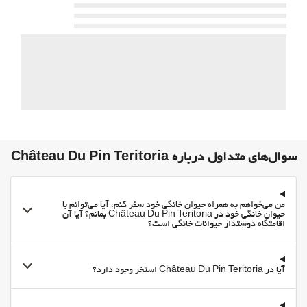
ماهیگیری
اجاره تچهزات ورزشی
Ping pong
ورزشهای کوهستانی
اسب سواری
مسیرهای دوچرخه سواری
اوقات فراغت و خانواده
امکانات تفریحی برای کودکان
سوال‌های متداول درباره Château Du Pin Teritoria
مهد کودک
Board Games/Puzzles
من می‌خواهم به همراه حیوان خانگی خود سفر کنم، آیا می‌توانم با
غذا و نوشیدنی
حیوان خانگی خود در Château Du Pin Teritoria بمانم؟ آیا آن
اقامتگاه دوستدار حیوانات خانگی است؟
منوی کودکان
Packed Lunches
آیا در Château Du Pin Teritoria استخر وجود دارد؟
پارکینگ
پارکینگ