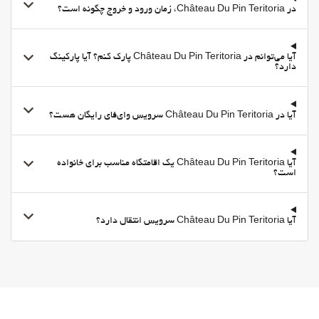
در Château Du Pin Teritoria، زمان ورود و خروج چگونه است؟
پارکینگ رایگان
پارکینگ خصوصی
مناطق متداول
آیا می‌توانم در Château Du Pin Teritoria پارک کنم؟ آیا پارکینگ
دارد؟
تراس
تراس آفتاب‌گیر
آیا در Château Du Pin Teritoria سرویس وای‌فای رایگان هست؟
Chapel/shrine
امکانات تجاری
آیا Château Du Pin Teritoria یک اقامتگاه مناسب برای خانواده
اتاق جلسه
است؟
اینترنت
وای-فای
آیا Château Du Pin Teritoria سرویس انتقال دارد؟
وای‌فای در تمامی بخش‌ها در دسترس است
وای‌فای رایگان
اینترنت
خدمات خانه داری
Daily Housekeeping