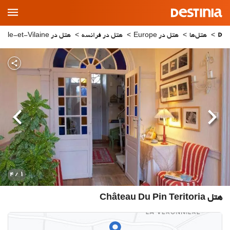
Main
Menu
هتل‌ها
هتل در Europe
هتل در فرانسه
هتل در Ille-et-Vilaine
قبلی
بعدی
1
/ 4
هتل Château Du Pin Teritoria