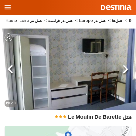
Main
Menu
هتل‌ها
هتل در Europe
هتل در فرانسه
هتل در Haute-Loire
قبلی
بعدی
1
/ 25
هتل Le Moulin De Barette