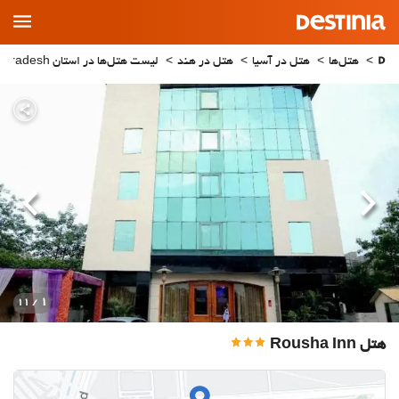
Main
Menu
هتل‌ها
هتل در آسیا
هتل در هند
لیست هتل‌ها در استان Uttar Pradesh
قبلی
بعدی
1
/ 11
هتل Rousha Inn