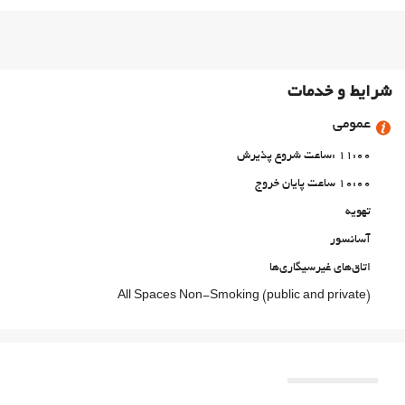
شرایط و خدمات
عمومی
11:00 :ساعت شروع پذیرش
10:00 ساعت پایان خروج
تهویه
آسانسور
اتاق‌های غیرسیگاری‌ها
All Spaces Non-Smoking (public and private)
حیوانات خانگی مجاز نیست
خدمات پذیرش
24-Hour Front Desk
غذا و نوشیدنی