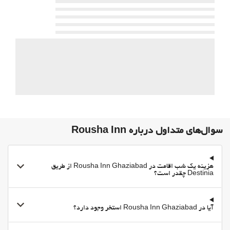
سرویس ویژه اتاق
پارکینگ
پارکینگ
پارکینگ رایگان
پارکینگ خصوصی
اینترنت
وای-فای
وای‌فای در تمامی بخش‌ها در دسترس است
سوال‌های متداول درباره Rousha Inn
وای‌فای رایگان
اینترنت
هزینه یک شب اقامت در Rousha Inn Ghaziabad از طریق
Destinia چقدر است؟
آیا در Rousha Inn Ghaziabad استخر وجود دارد؟