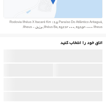
Rodovia Ilhéus X Itacaré Km 16,5 Paraíso Do Atlântico Aritaguá,
Ilhéus Ba, 45663 000, 45653-000 Ilheus, برزیل - Ilheus.
اتاق خود را انتخاب کنید