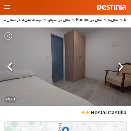
Main
Menu
هتل‌ها
هتل در Europe
هتل در اسپانیا
لیست هتل‌ها در استان مادر
قبلی
بعدی
1
/ 25
Hostal Castilla