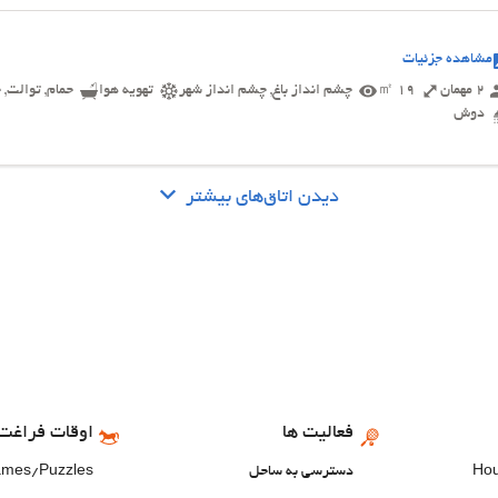
مشاهده جزئیات
2 مهمان
19 ㎡
چشم انداز باغ, چشم انداز شهر
تهویه هوا
حمام, توالت, 
دوش
دیدن اتاق‌های بیشتر
فعالیت ها
اوقات فراغت 
دسترسی به ساحل
ames/Puzzles