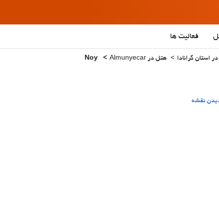
ل
فعالیت ها
ر استان گرانادا
هتل در Almunyecar
Noy
یدن نقشه