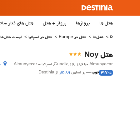
هتل ها
پروازها
پرواز + هتل
هتل‌ های کنار ساح
هتل‌ها
هتل در Europe
هتل در اسپانیا
لیست هتل‌ها د
هتل Noy
Guadix, 12, 18690 Almunyecar, اسپانیا - Almunyecar.
د
3.7
خوب
بر اساس
89 نظر
از Destinia
/5