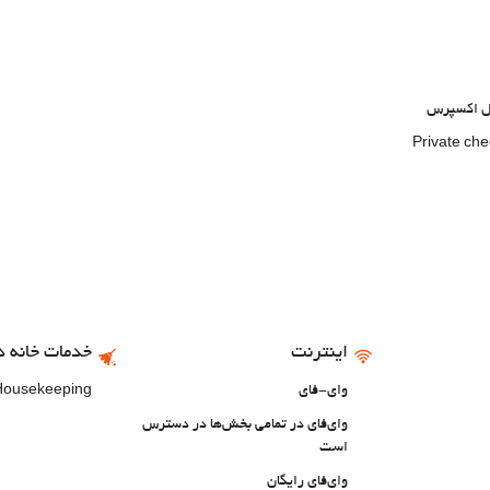
تل اکسپرس
Private ch
اینترنت
خدمات خانه د
وای-فای
 Housekeeping
وای‌فای در تمامی بخش‌ها در دسترس
است
وای‌فای رایگان