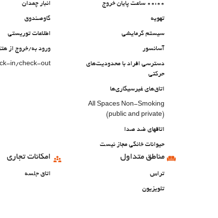
00:00 ساعت پایان خروج
انبار چمدان
تهویه
گاوصندوق
سیستم گرمایشی
اطلاعات توریستی
آسانسور
ورود به/خروج از ه
دسترسی افراد با محدودیت‌های
eck-in/check-out
حرکتی
اتاق‌های غیرسیگاری‌ها
All Spaces Non-Smoking
(public and private)
اتاقهای ضد صدا
حیوانات خانگی مجاز نیست
مناطق متداول
امکانات تجاری
تراس
اتاق جلسه
تلویزیون