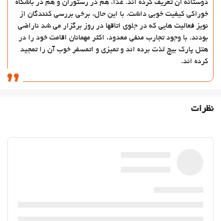
دوستانه آن تعریف کرده اند. غذا، هم در رستوران و هم در باشگاه
Private check-in/check-out
خوراکی کیفیت خوبی داشت. با این حال، برخی بررسی کنندگان از
فعالیت ها
نویز فعالیت هایی که در جلوی اتاقها در روز برگزار می شد ناراضی
بودند. با وجود تجارب منفی معدود، اکثر مهمانان اقامت خود را در
دسترسی به ساحل
هتل پارک بیچ لذت برده اند و تمیزی و اتمسفر خوب آن را تمجید
بیلیارد
کرده اند.
اوقات فراغت و خانواده
امکانات تفریحی برای کودکان
مهد کودک (با هزینه اضافی)
نظرات
Evening entertainment
غذا و نوشیدنی
رستوران
بار
Snack bar
منوی کودکان (با هزینه اضافی)
منوی کودکان
منوی مخصوص رژیم غذایی ویژه بنا به درخواست موجود است