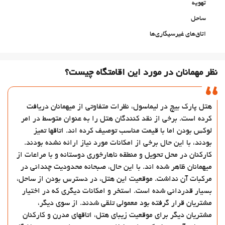
تهویه
ساحل
اتاق‌های غیرسیگاری‌ها
اتاقهای ضد صدا
حیوانات خانگی مجاز نیست
نظر مهمانان در مورد این اقامتگاه چیست؟
استخر
استخر
هتل پارک بیچ در لیماسول، نظرات متفاوتی از میهمانان دریافت
استخر روباز (فصلی)
کرده است. برخی از نقد کنندگان هتل را به عنوان متوسط در امر
خدمات پذیرش
لوکس بودن اما با قیمت مناسب توصیف کرده اند. اتاقها تمیز
24-Hour Front Desk
بودند، با این حال برخی از امکانات مورد نیاز ارائه نشده بودند.
کارکنان در محل تحویل و منطقه ناهارخوری دوستانه و با مراعات از
انبار چمدان
میهمانان ظاهر شده اند. با این حال، صبحانه محدودیت چندانی در
گاوصندوق
مرکبات آن نداشت. موقعیت این هتل، در دسترس بودن از ساحل،
تبدیل پول
بسیار قدردانی شده است. استخر و امکانات دیگری که در اختیار
مشتریان قرار گرفته بود معمولی تلقی شدند. از سوی دیگر،
اطلاعات توریستی
مشتریان دیگر برای موقعیت زیبای هتل، اتاقهای مدرن و کارکنان
Ticket Service