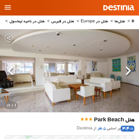
Main
Menu
هتل‌ها
هتل در Europe
هتل در قبرس
هتل در ناحیه لیماسول
هتل 
قبلی
بعدی
1
/ 16
هتل Park Beach
3.4
بر اساس
5 نظر
از Destinia
/5