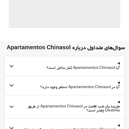
گاوصندوق
Cash dispenser
اطلاعات توریستی
فعالیت ها
دسترسی به ساحل
ورزش‌های آبی
سوال‌های متداول درباره Apartamentos Chinasol
ماهیگیری
مناطق متداول
آیا Apartamentos Chinasol کنار ساحل است؟
تراس
اتاق بازی
اینترنت
آیا در Apartamentos Chinasol استخر وجود دارد؟
وای-فای
هزینه یک شب اقامت در Apartamentos Chinasol از طریق
وای‌فای رایگان
Destinia چقدر است؟
اینترنت
خدمات خانه داری