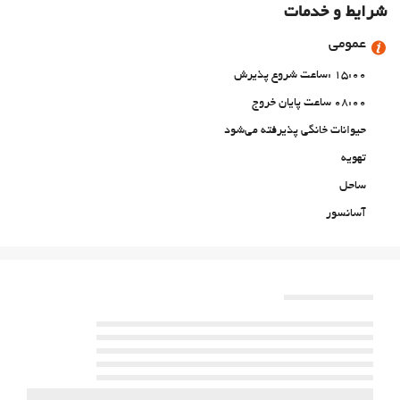
شرایط و خدمات
عمومی
15:00 :ساعت شروع پذیرش
08:00 ساعت پایان خروج
حیوانات خانگی پذیرفته می‌شود
تهویه
ساحل
آسانسور
اتاق‌های غیرسیگاری‌ها
استخر
استخر
استخرشنای روباز
خدمات پذیرش
24-Hour Front Desk