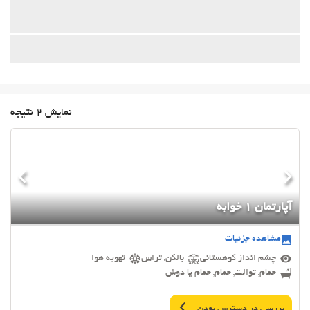
نمایش 2 نتیجه
آپارتمان 1 خوابه
مشاهده جزئیات
چشم انداز کوهستانی
بالکن, تراس
تهویه هوا
حمام, توالت, حمام, حمام یا دوش
بررسی در دسترس بودن