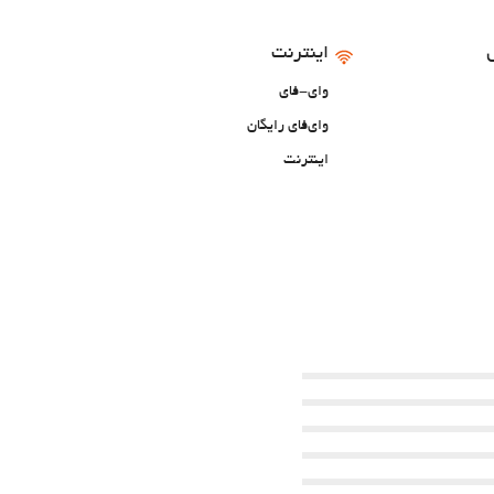
اینترنت
وای-فای
وای‌فای رایگان
اینترنت