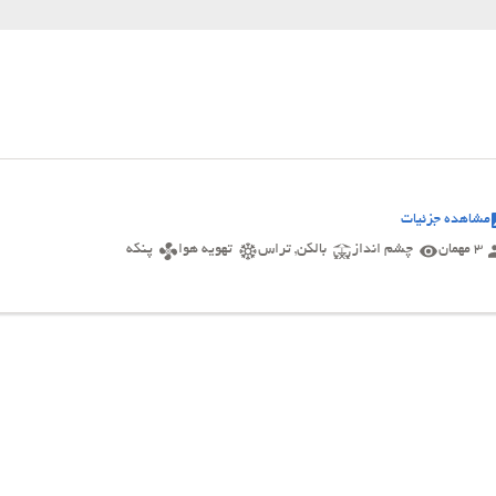
مشاهده جزئیات
3 مهمان
چشم انداز
بالکن, تراس
تهویه هوا
پنکه