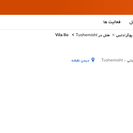
ل
فعالیت ها
 پوگرادتس
هتل در Tushemisht
Vila Ilo
دیدن نقشه