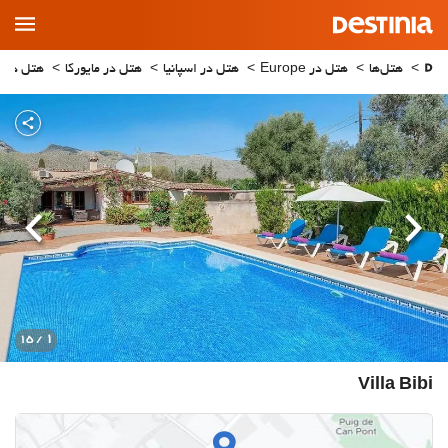
Main
Menu
هتل‌ها
هتل در Europe
هتل در اسپانیا
هتل در مایورکا
هتل در Pollenca
قبلی
بعدی
1
/ 15
Villa Bibi