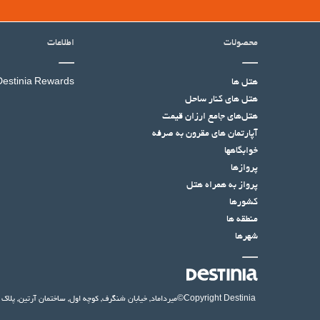
محصولات
اطلاعات
هتل ها
Destinia Rewards
هتل‌ های کنار ساحل
هتل‌های جامع ارزان قیمت
آپارتمان های مقرون به صرفه
خوابگاهها
پروازها
پرواز به همراه هتل
کشورها
منطقه ها
شهرها
©Copyright Destinia
میرداماد, خیابان شنگرف, کوچه اول, ساختمان آرتین, پلاک ۱۴, واحد ۶