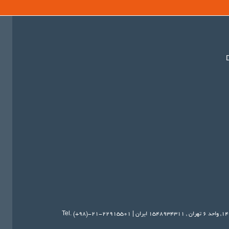
تهران
,
۱۵۴۸۹۳۴۳۱۱
ایران
|
Tel. (+98)-21-22915501