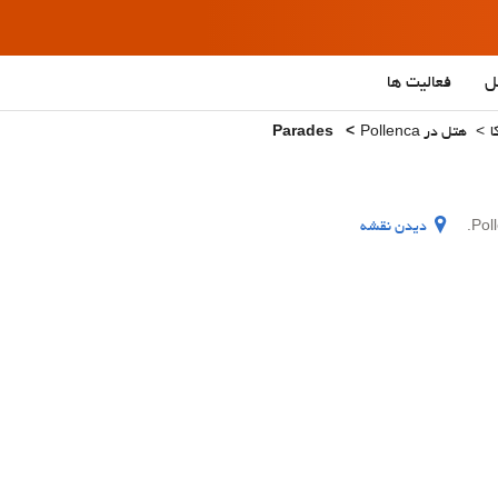
ل
فعالیت ها
ا
هتل در Pollenca
Parades
دیدن نقشه