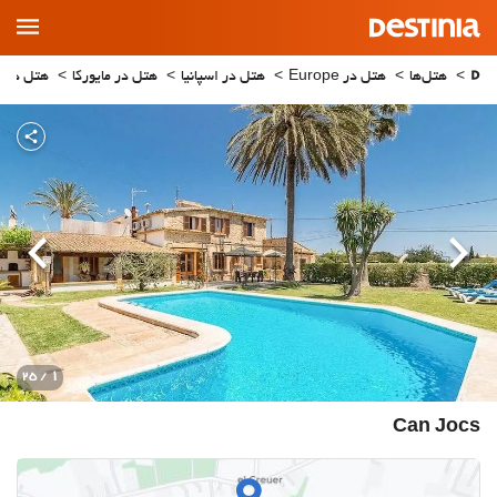
Main
Menu
هتل‌ها
هتل در Europe
هتل در اسپانیا
هتل در مایورکا
هتل در Pollenca
قبلی
بعدی
1
/ 25
Can Jocs