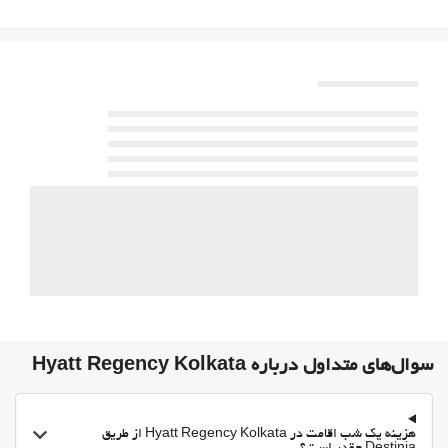
منطقه سیگار کشیدن
حیوانات خانگی مجاز نیست
استخر
استخر
استخرشنای روباز
Kids' Pool
خدمات پذیرش
انبار چمدان
گاوصندوق
Cash dispenser
اطلاعات توریستی
فعالیت ها
سوال‌های متداول درباره Hyatt Regency Kolkata
تنیس
اسکواش
هزینه یک شب اقامت در Hyatt Regency Kolkata از طریق
اوقات فراغت و خانواده