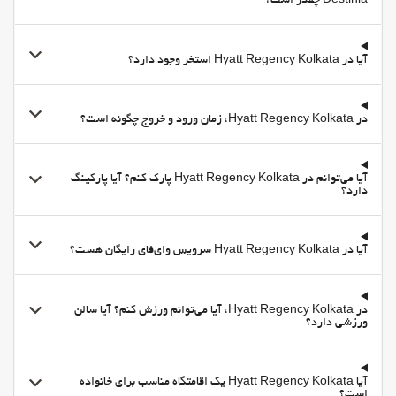
Destinia چقدر است؟
امکانات تفریحی برای کودکان
مهد کودک
آیا در Hyatt Regency Kolkata استخر وجود دارد؟
غذا و نوشیدنی
رستوران
در Hyatt Regency Kolkata، زمان ورود و خروج چگونه است؟
منوی کودکان
منوی مخصوص رژیم غذایی ویژه بنا به درخواست موجود است
آیا می‌توانم در Hyatt Regency Kolkata پارک کنم؟ آیا پارکینگ
سرویس ویژه اتاق
دارد؟
مناطق متداول
شومینه
آیا در Hyatt Regency Kolkata سرویس وای‌فای رایگان هست؟
امکانات تجاری
مرکز تجاری
در Hyatt Regency Kolkata، آیا می‌توانم ورزش کنم؟ آیا سالن
ورزشی دارد؟
اتاق جلسه
اینترنت
وای-فای
آیا Hyatt Regency Kolkata یک اقامتگاه مناسب برای خانواده
است؟