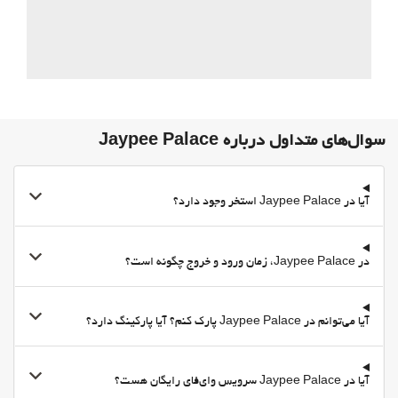
رختشویی
Shoeshine
فروشگاه‌ها
فروشگاه‌ها
بهداشت و سلامتی
سوال‌های متداول درباره Jaypee Palace
حوله مخصوص ساحل یا استخر
صندلیهای حمام آفتاب
آیا در Jaypee Palace استخر وجود دارد؟
چترهای آفتابی
سولاریوم
در Jaypee Palace، زمان ورود و خروج چگونه است؟
اسپا
Hot spring bath
آیا می‌توانم در Jaypee Palace پارک کنم؟ آیا پارکینگ دارد؟
Turkish/Steam Bath
سونا
اتاق بخار
آیا در Jaypee Palace سرویس وای‌فای رایگان هست؟