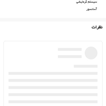
سیستم گرمایشی
آسانسور
دسترسی افراد با محدودیت‌های حرکتی
اتاق‌های غیرسیگاری‌ها
نظرات
All Spaces Non-Smoking (public and private)
منطقه سیگار کشیدن
حیوانات خانگی مجاز نیست
استخر
استخر
استخرشنای روباز
Kids' Pool
Indoor Pool
خدمات پذیرش
24-Hour Front Desk
انبار چمدان