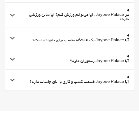
پاشویه
رختکن باشگاه ورزشی/اسپا
در Jaypee Palace، آیا می‌توانم ورزش کنم؟ آیا سالن ورزشی
دارد؟
ماساژ
Beauty Services
آیا Jaypee Palace یک اقامتگاه مناسب برای خانواده است؟
باشگاه
آیا Jaypee Palace رستوران دارد؟
آیا Jaypee Palace قسمت کسب و کاری با اتاق جلسات دارد؟