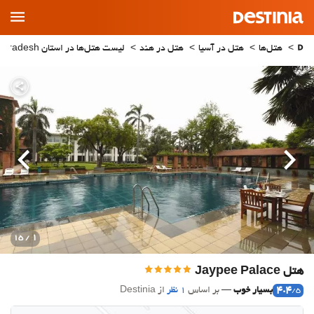
Main
Menu
هتل‌ها
هتل در آسیا
هتل در هند
لیست هتل‌ها در استان Uttar Pradesh
قبلی
بعدی
1
/ 15
هتل Jaypee Palace
4.4
بسیار خوب
بر اساس
1 نظر
از Destinia
/5