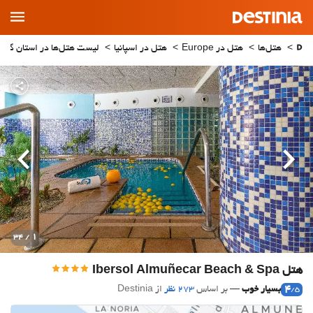
Main
Menu
هتل‌ها
هتل در Europe
هتل در اسپانیا
لیست هتل‌ها در استان گرانا
قبلی
بعدی
1
/ 34
هتل Ibersol Almuñecar Beach & Spa
4
بسیار خوب
بر اساس
273 نظر
از Destinia
/5