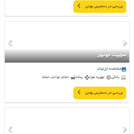
بررسی در دسترس بودن
سوییت جونیور
مشاهده جزئیات
بالکن
تهویه هوا
پنکه
حمام, توالت, حمام
بررسی در دسترس بودن