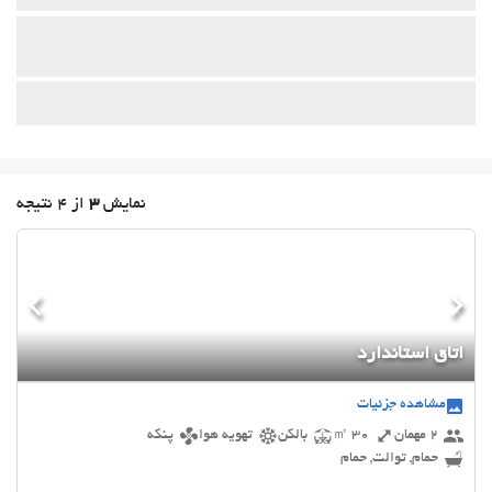
نمایش
3
از 4 نتیجه
اتاق استاندارد
مشاهده جزئیات
2 مهمان
30 ㎡
بالکن
تهویه هوا
پنکه
حمام, توالت, حمام