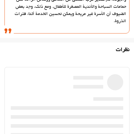
حمامات السباحة والأندية المصغرة للأطفال. ومع ذلك، وجد بعض
24-Hour Front Desk
الضيوف أن الأسرة غير مريحة ويمكن تحسين الخدمة أثناء فترات
انبار چمدان
الذروة.
گاوصندوق
تبدیل پول
فعالیت ها
نظرات
دسترسی به ساحل
Ping pong
Mini-golf
اوقات فراغت و خانواده
امکانات تفریحی برای کودکان
مهد کودک
غذا و نوشیدنی
رستوران
بار