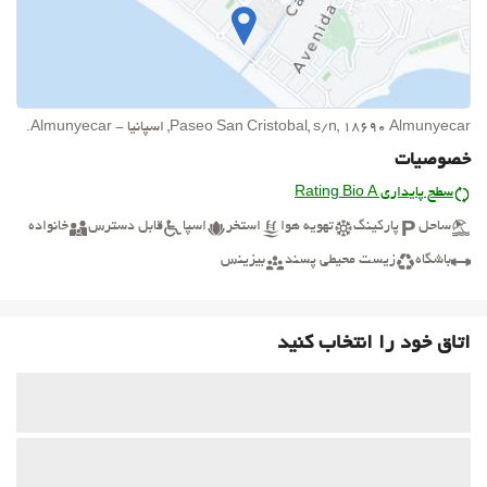
Paseo San Cristobal, s/n, 18690 Almunyecar, اسپانیا - Almunyecar.
خصوصیات
سطح پایداری Rating Bio A
ساحل
پارکینگ
تهویه هوا
استخر
اسپا
قابل دسترس
خانواده
باشگاه
زیست محیطی پسند
بیزینس
اتاق خود را انتخاب کنید