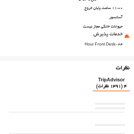
11:00 ساعت پایان خروج
آسانسور
حیوانات خانگی مجاز نیست
خدمات پذیرش
24-Hour Front Desk
انبار چمدان (با هزینه اضافی)
غذا و نوشیدنی
نظرات
رستوران آلاکارته
TripAdvisor
بار
4 (1391 نظرات)
On-site coffee house
اینترنت
وای‌فای رایگان
خدمات خانه داری
رختشویی (با هزینه اضافی)