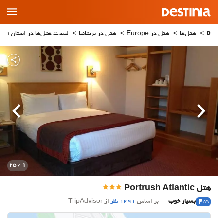
Main
Menu
هتل‌ها
هتل در Europe
هتل در بریتانیا
لیست هتل‌ها در استان Antrim
قبلی
بعدی
1
/ 25
هتل Portrush Atlantic
4
بسیار خوب
بر اساس
1391 نظر
از TripAdvisor
/5