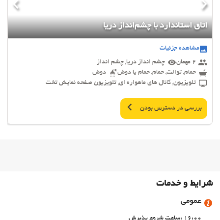
اتاق استاندارد با چشم‌انداز دریا
مشاهده جزئیات
2 مهمان
چشم انداز دریا, چشم انداز
حمام, توالت, حمام, حمام یا دوش
دوش
تلویزیون, کانال های ماهواره ای, تلویزیون صفحه نمایش تخت
بررسی در دسترس بودن
شرایط و خدمات
عمومی
16:00 :ساعت شروع پذیرش