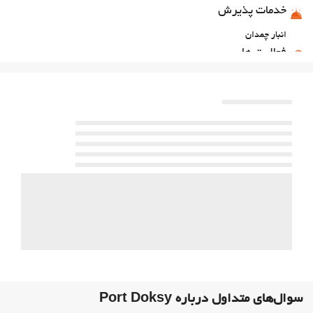
خدمات پذیرش
انبار چمدان
فعالیت ها
تنیس
غذا و نوشیدنی
رستوران آلاکارته
بار
پارکینگ
پارکینگ
امکانات تجاری
مرکز تجاری
اینترنت
وای‌فای رایگان
خدمات خانه داری
سوال‌های متداول درباره Port Doksy
رختشویی