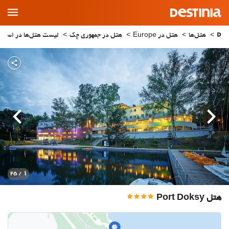
Main
Menu
هتل‌ها
هتل در Europe
هتل در جمهوری چک
لیست هتل‌ها در استان iberec
قبلی
بعدی
1
/ 25
هتل Port Doksy