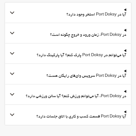
بهداشت و سلامتی
آیا در Port Doksy استخر وجود دارد؟
Turkish/Steam Bath
سونا
باشگاه
در Port Doksy، زمان ورود و خروج چگونه است؟
آیا می‌توانم در Port Doksy پارک کنم؟ آیا پارکینگ دارد؟
آیا در Port Doksy سرویس وای‌فای رایگان هست؟
در Port Doksy، آیا می‌توانم ورزش کنم؟ آیا سالن ورزشی دارد؟
آیا Port Doksy قسمت کسب و کاری با اتاق جلسات دارد؟