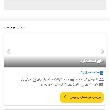
نمایش 3 نتیجه
اتاق استاندارد
مشاهده جزئیات
2 مهمان
22 ㎡
حمام, توالت, حمام یا دوش
مینی بار
گاوصندوق
تلویزیون, کانال های ماهواره ای
بررسی در دسترس بودن