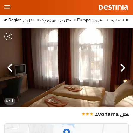
Main
Menu
هتل‌ها
هتل در Europe
هتل در جمهوری چک
هتل در South Bohemian Region
قبلی
بعدی
1
/ 8
هتل Zvonarna