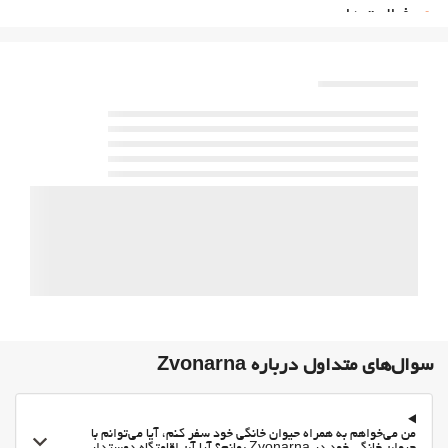
فعالیت ها
اسکواش
پارکینگ
پارکینگ
پارکینگ رایگان
پارکینگ خصوصی
اینترنت
وای-فای
وای‌فای رایگان
اینترنت
بهداشت و سلامتی
سولاریوم
سوال‌های متداول درباره Zvonarna
باشگاه
من می‌خواهم به همراه حیوان خانگی خود سفر کنم، آیا می‌توانم با