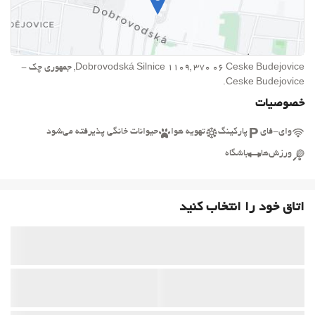
Dobrovodská Silnice 1109, 370 06 Ceske Budejovice, جمهوری چک -
Ceske Budejovice.
خصوصیات
وای-فای
پارکینگ
تهویه هوا
حیوانات خانگی پذیرفته می‌شود
ورزش‌ها
باشگاه
اتاق خود را انتخاب کنید