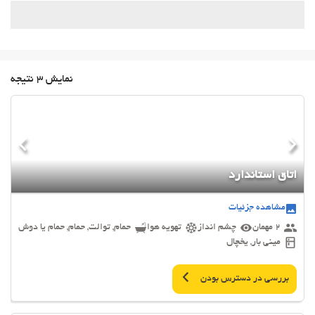
نمایش 3 نتیجه
اتاق استاندارد
مشاهده جزئیات
2 مهمان
چشم انداز
تهویه هوا
حمام, توالت, حمام, حمام یا دوش
مینی بار, یخچال
بررسی در دسترس بودن