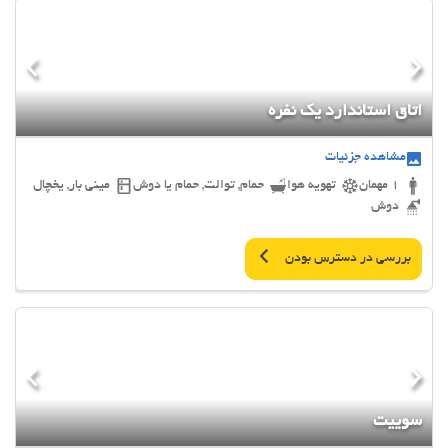
اتاق استاندارد یک نفره
مشاهده جزئیات
1 مهمان
تهویه هوا
حمام, توالت, حمام یا دوش
مینی بار, یخچال
دوش
بررسی در دسترس بودن
سوییت