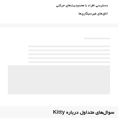
دسترسی افراد با محدودیت‌های حرکتی
اتاق‌های غیرسیگاری‌ها
All Spaces Non-Smoking (public and private)
منطقه سیگار کشیدن
حیوانات خانگی مجاز نیست
خدمات پذیرش
24-Hour Front Desk
انبار چمدان
گاوصندوق
فعالیت ها
ورزشهای کوهستانی
غذا و نوشیدنی
بار
On-site coffee house
سوال‌های متداول درباره Kitty