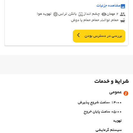
مشاهده جزئیات
2 مهمان
چشم انداز
بالکن, تراس
تهویه هوا
حمام, توالت, حمام, حمام یا دوش
بررسی در دسترس بودن
شرایط و خدمات
عمومی
14:00 :ساعت شروع پذیرش
05:00 ساعت پایان خروج
تهویه
سیستم گرمایشی