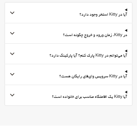
منوی کودکان
Packed Lunches
آیا در Kitty استخر وجود دارد؟
پارکینگ
پارکینگ
در Kitty، زمان ورود و خروج چگونه است؟
پارکینگ رایگان
پارکینگ خصوصی
آیا می‌توانم در Kitty پارک کنم؟ آیا پارکینگ دارد؟
Accessible Parking
امکانات تجاری
اتاق جلسه
آیا در Kitty سرویس وای‌فای رایگان هست؟
اینترنت
وای-فای
آیا Kitty یک اقامتگاه مناسب برای خانواده است؟
وای‌فای در تمامی بخش‌ها در دسترس است
وای‌فای رایگان
اینترنت
خدمات خانه داری