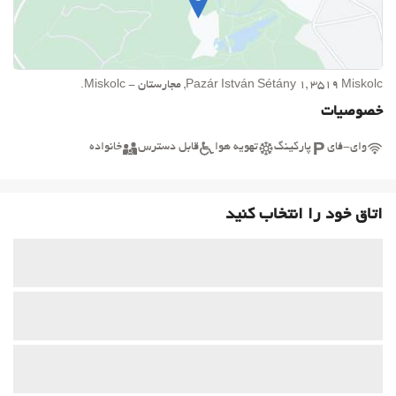
Pazár István Sétány 1, 3519 Miskolc, مجارستان - Miskolc.
خصوصیات
وای-فای
پارکینگ
تهویه هوا
قابل دسترس
خانواده
اتاق خود را انتخاب کنید