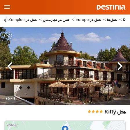
Main
Menu
هتل‌ها
هتل در Europe
هتل در مجارستان
هتل در Borsod-Abauj-Zemplen
قبلی
بعدی
1
/ 25
هتل Kitty