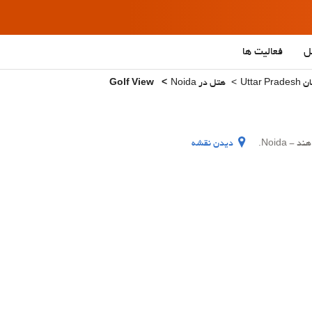
ل
فعالیت ها
Utta
هتل در Noida
Golf View
دیدن نقشه