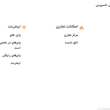
تل اکسپرس
امکانات تجاری
اینترنت
مرکز تجاری
وای-فای
اتاق جلسه
وای‌فای در تمام
است
وای‌فای رایگان
اینترنت