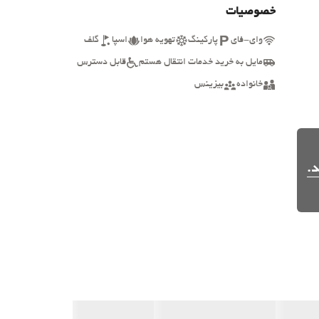
خصوصیات
وای-فای
پارکینگ
تهویه هوا
اسپا
گلف
مایل به خرید خدمات انتقال هستم
قابل دسترس
خانواده
بیزینس