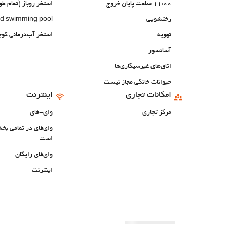
11:00 ساعت پایان خروج
استخر روباز (تمام ط
رختشویی
d swimming pool
تهویه
استخر آب‌درمانی کو
آسانسور
اتاق‌های غیرسیگاری‌ها
حیوانات خانگی مجاز نیست
امکانات تجاری
اینترنت
مرکز تجاری
وای-فای
وای‌فای در تمامی ب
است
وای‌فای رایگان
اینترنت