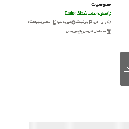
خصوصیات
سطح پایداری Rating Bio A
وای-فای
پارکینگ
تهویه هوا
استخر
باشگاه
ساختمان تاریخی
بیزینس