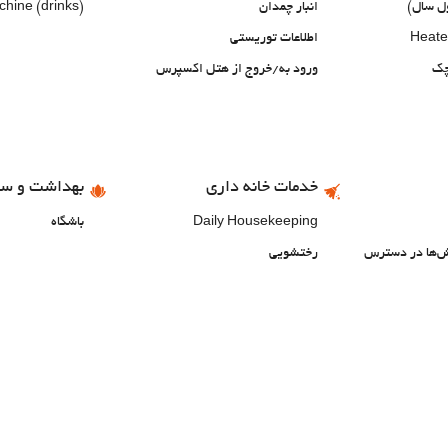
ول سال)
انبار چمدان
hine (drinks)
Heate
اطلاعات توریستی
چک
ورود به/خروج از هتل اکسپرس
خدمات خانه داری
بهداشت و سل
Daily Housekeeping
باشگاه
خش‌ها در دسترس
رختشویی