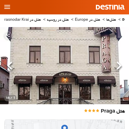
Main
Menu
هتل‌ها
هتل در Europe
هتل در روسیه
هتل در Krasnodar Krai
قبلی
بعدی
1
/ 15
هتل Praga