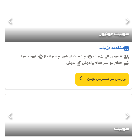
سوییت جونیور
مشاهده جزئیات
3 مهمان
35 ㎡
چشم انداز شهر, چشم انداز
تهویه هوا
حمام, توالت, حمام یا دوش
دوش
بررسی در دسترس بودن
سوییت