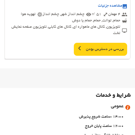
مشاهده جزئیات
4 مهمان
51 ㎡
چشم انداز شهر, چشم انداز
تهویه هوا
حمام, توالت, حمام, حمام یا دوش
تلویزیون, کانال های ماهواره ای, کانال های کابلی, تلویزیون صفحه نمایش
تخت
بررسی در دسترس بودن
شرایط و خدمات
عمومی
14:00 :ساعت شروع پذیرش
12:00 ساعت پایان خروج