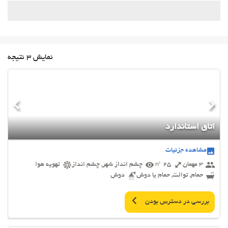
نمایش 3 نتیجه
اتاق استاندارد
مشاهده جزئیات
3 مهمان
25 ㎡
چشم انداز شهر, چشم انداز
تهویه هوا
حمام, توالت, حمام یا دوش
دوش
بررسی در دسترس بودن