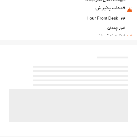
حیوانات خانگی مجاز نیست
خدمات پذیرش
24-Hour Front Desk
انبار چمدان
غذا و نوشیدنی
رستوران آلاکارته
بار
On-site coffee house
پارکینگ
پارکینگ
امکانات تجاری
مرکز تجاری
اینترنت
وای‌فای رایگان
خدمات خانه داری