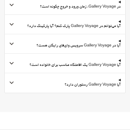
در Gallery Voyage، زمان ورود و خروج چگونه است؟
اتاق جلسه
اینترنت
آیا می‌توانم در Gallery Voyage پارک کنم؟ آیا پارکینگ دارد؟
وای-فای
وای‌فای در تمامی بخش‌ها در دسترس است
وای‌فای رایگان
آیا در Gallery Voyage سرویس وای‌فای رایگان هست؟
اینترنت
خدمات خانه داری
آیا Gallery Voyage یک اقامتگاه مناسب برای خانواده است؟
Daily Housekeeping
رختشویی
آیا Gallery Voyage رستوران دارد؟