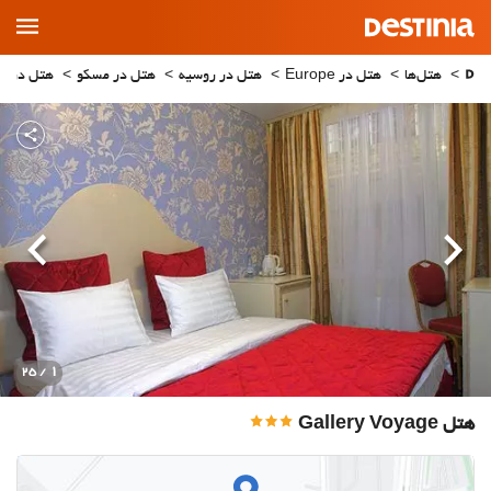
Main
Menu
هتل‌ها
هتل در Europe
هتل در روسیه
هتل در مسکو
هتل در Moscow
قبلی
بعدی
1
/ 25
هتل Gallery Voyage