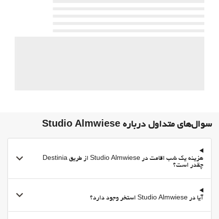
ورزش‌های آبی
ماهیگیری
ورزشهای کوهستانی
سرویس انبار اسکی
درسهای اسکی
Ski Passes Available
گلف
اسب سواری
مسیرهای دوچرخه سواری
سوال‌های متداول درباره Studio Almwiese
پارکینگ
پارکینگ
هزینه یک شب اقامت در Studio Almwiese از طریق Destinia
چقدر است؟
پارکینگ رایگان
Accessible Parking
اینترنت
آیا در Studio Almwiese استخر وجود دارد؟
وای-فای