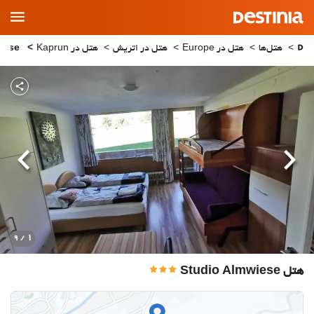
Main
Menu
هتل‌ها
هتل در Europe
هتل در اتریش
هتل در Kaprun
Studio Almwiese
قبلی
بعدی
1
/ 9
هتل Studio Almwiese