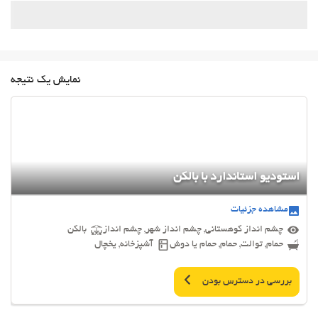
نمایش یک نتیجه
استودیو استاندارد با بالکن
مشاهده جزئیات
چشم انداز کوهستانی, چشم انداز شهر, چشم انداز
بالکن
حمام, توالت, حمام, حمام یا دوش
آشپزخانه, یخچال
بررسی در دسترس بودن