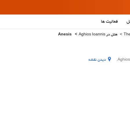
ل
فعالیت ها
هتل در Aghios Ioannis
Anesis
دیدن نقشه