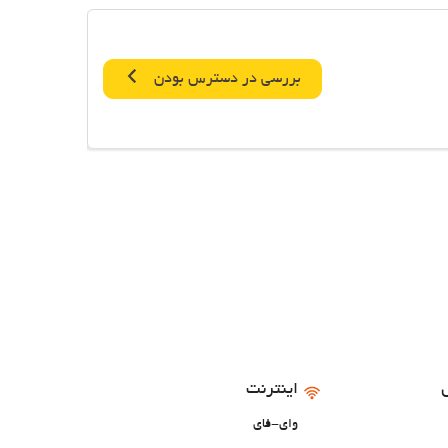
بررسی در دسترس بودن
اینترنت
وای-فای