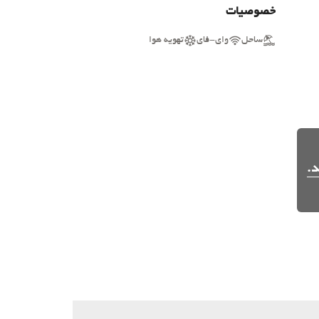
خصوصیات
ساحل
وای-فای
تهویه هوا