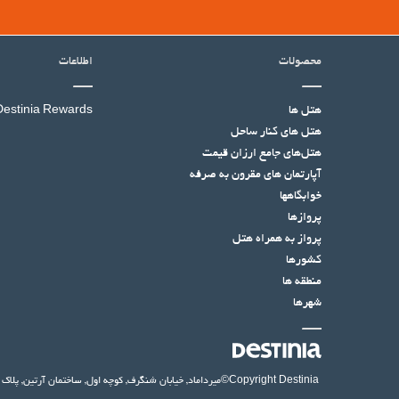
محصولات
اطلاعات
هتل ها
Destinia Rewards
هتل‌ های کنار ساحل
هتل‌های جامع ارزان قیمت
آپارتمان های مقرون به صرفه
خوابگاهها
پروازها
پرواز به همراه هتل
کشورها
منطقه ها
شهرها
©Copyright Destinia
میرداماد, خیابان شنگرف, کوچه اول, ساختمان آرتین, پلاک ۱۴, واحد ۶