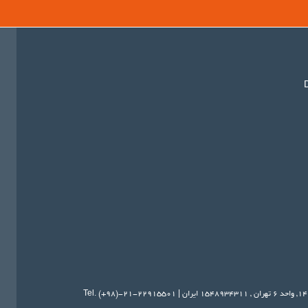
تهران
,
۱۵۴۸۹۳۴۳۱۱
ایران
|
Tel. (+98)-21-22915501