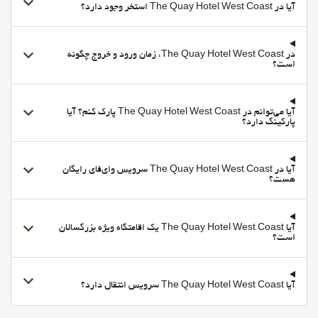
آیا در The Quay Hotel West Coast استخر وجود دارد؟
پارکینگ رایگان
پارکینگ خصوصی
مناطق متداول
در The Quay Hotel West Coast، زمان ورود و خروج چگونه
است؟
تلویزیون
Shared kitchen
آیا می‌توانم در The Quay Hotel West Coast پارک کنم؟ آیا
اینترنت
پارکینگ دارد؟
وای-فای
وای‌فای در تمامی بخش‌ها در دسترس است
آیا در The Quay Hotel West Coast سرویس وای‌فای رایگان
هست؟
وای‌فای رایگان
اینترنت
خدمات خانه داری
آیا The Quay Hotel West Coast یک اقامتگاه ویژه بزرگسالان
است؟
Daily Housekeeping
بهداشت و سلامتی
آیا The Quay Hotel West Coast سرویس انتقال دارد؟
ماساژ