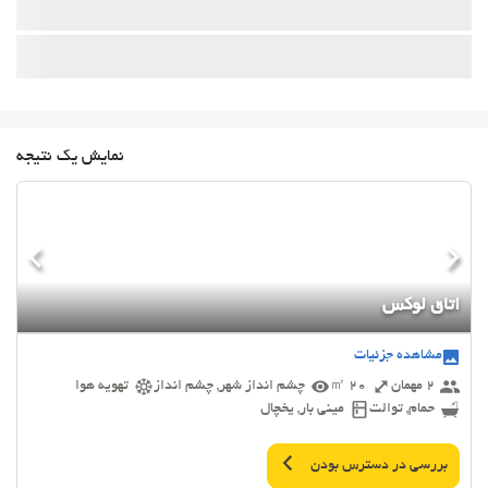
نمایش یک نتیجه
اتاق لوکس
مشاهده جزئیات
2 مهمان
20 ㎡
چشم انداز شهر, چشم انداز
تهویه هوا
حمام, توالت
مینی بار, یخچال
بررسی در دسترس بودن