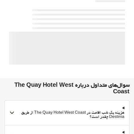
اتاق‌های غیرسیگاری‌ها
All Spaces Non-Smoking (public and private)
منطقه سیگار کشیدن
حیوانات خانگی مجاز نیست
خدمات پذیرش
24-Hour Front Desk
انبار چمدان
گاوصندوق
اطلاعات توریستی
ورود به/خروج از هتل اکسپرس
سوال‌های متداول درباره The Quay Hotel West
Coast
Private check-in/check-out
غذا و نوشیدنی
Vending Machine (drinks)
هزینه یک شب اقامت در The Quay Hotel West Coast از طریق
Destinia چقدر است؟
پارکینگ
پارکینگ