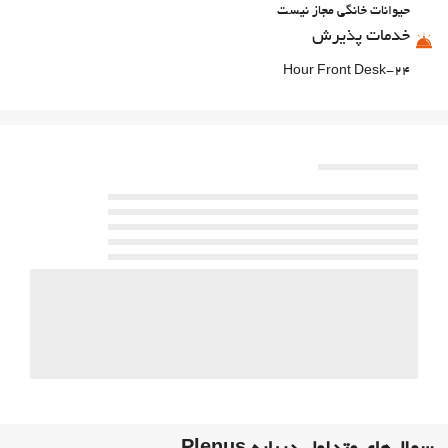
حیوانات خانگی مجاز نیست
خدمات پذیرش
24-Hour Front Desk
انبار چمدان
امکانات تجاری
مرکز تجاری
اینترنت
وای‌فای رایگان