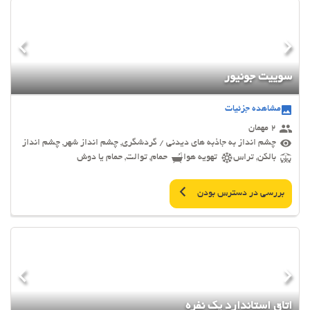
سوییت جونیور
مشاهده جزئیات
2 مهمان
چشم انداز به جاذبه های دیدنی / گردشگری, چشم انداز شهر, چشم انداز
بالکن, تراس
تهویه هوا
حمام, توالت, حمام یا دوش
بررسی در دسترس بودن
اتاق استاندارد یک نفره