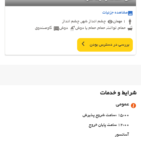
مشاهده جزئیات
1 مهمان
چشم انداز شهر, چشم انداز
حمام, توالت, حمام, حمام یا دوش
دوش
گاوصندوق
بررسی در دسترس بودن
شرایط و خدمات
عمومی
15:00 :ساعت شروع پذیرش
12:00 ساعت پایان خروج
آسانسور