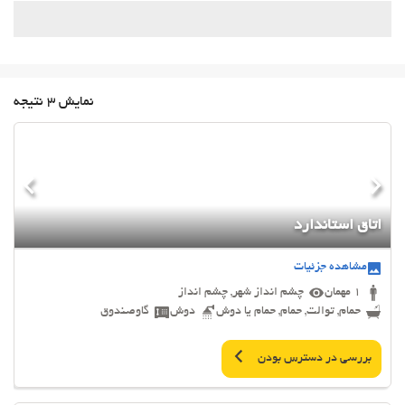
نمایش 3 نتیجه
اتاق استاندارد
مشاهده جزئیات
1 مهمان
چشم انداز شهر, چشم انداز
حمام, توالت, حمام, حمام یا دوش
دوش
گاوصندوق
بررسی در دسترس بودن