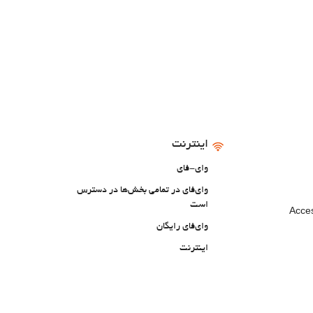
اینترنت
وای-فای
وای‌فای در تمامی بخش‌ها در دسترس
است
Acces
وای‌فای رایگان
اینترنت