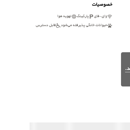
خصوصیات
وای-فای
پارکینگ
تهویه هوا
حیوانات خانگی پذیرفته می‌شود
قابل دسترس