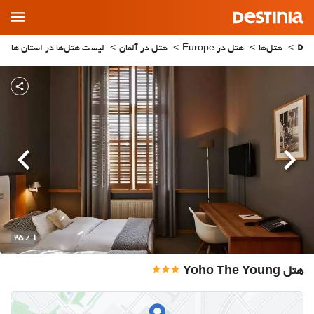
Main
Menu
هتل‌ها
هتل در Europe
هتل در آلمان
لیست هتل‌ها در استان هامب
قبلی
بعدی
1
/ 25
هتل Yoho The Young