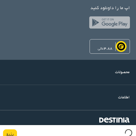
اپ ما را داونلود کنید
4.88
عالی
محصولات
اطلاعات
©Copyright Destinia
میرداماد, خیابان شنگرف, کوچه اول, ساختمان آرتین, پلاک ۱۴, واحد
رزرو