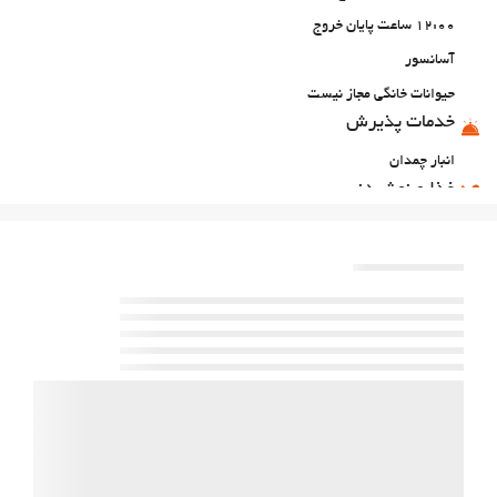
12:00 ساعت پایان خروج
آسانسور
حیوانات خانگی مجاز نیست
خدمات پذیرش
انبار چمدان
غذا و نوشیدنی
رستوران آلاکارته
پارکینگ
پارکینگ
امکانات تجاری
مرکز تجاری
اینترنت
وای‌فای رایگان
خدمات خانه داری
رختشویی