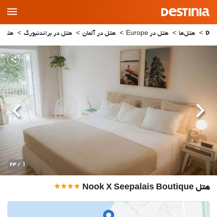
Main
Menu
هتل‌ها
هتل در Europe
هتل در آلمان
هتل در براندنبورگ
هتل در aarow
قبلی
بعدی
1
/ 23
هتل Nook X Seepalais Boutique