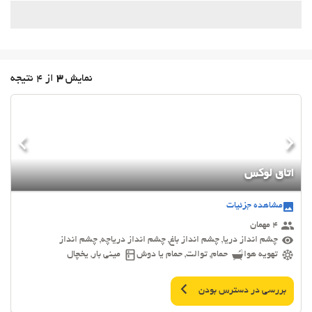
نمایش
3
از 4 نتیجه
اتاق لوکس
مشاهده جزئیات
4 مهمان
چشم انداز دریا, چشم انداز باغ, چشم انداز دریاچه, چشم انداز
تهویه هوا
حمام, توالت, حمام یا دوش
مینی بار, یخچال
بررسی در دسترس بودن