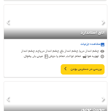
اتاق استاندارد
مشاهده جزئیات
چشم انداز دریا, چشم انداز باغ, چشم انداز دریاچه, چشم انداز
تهویه هوا
حمام, توالت, حمام یا دوش
مینی بار, یخچال
بررسی در دسترس بودن
سوییت جونیور