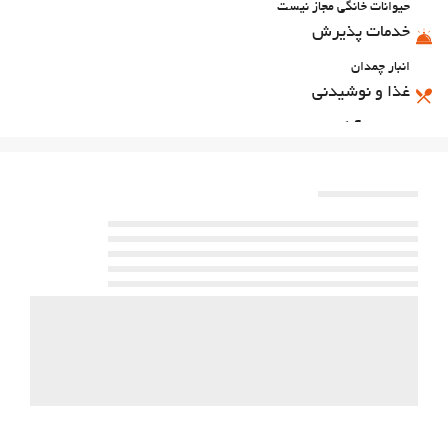
حیوانات خانگی مجاز نیست
خدمات پذیرش
انبار چمدان
غذا و نوشیدنی
رستوران آلاکارته
بار
پارکینگ
پارکینگ
امکانات تجاری
مرکز تجاری
خدمات خانه داری
رختشویی
بهداشت و سلامتی
اسپا