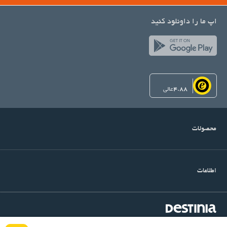
اپ ما را داونلود کنید
4.88
عالی
محصولات
اطلاعات
©Copyright Destinia
میرداماد, خیابان شنگرف, کوچه اول, ساختمان آرتین, پلاک ۱۴, واحد