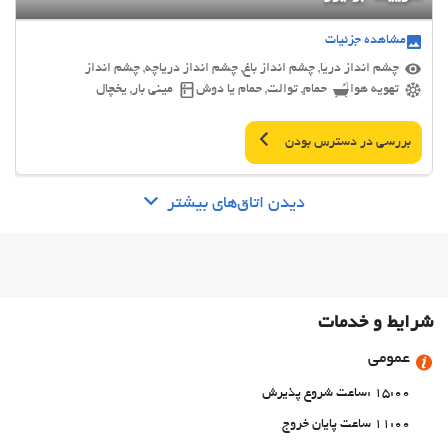
مشاهده جزئیات
چشم انداز دریا, چشم انداز باغ, چشم انداز دریاچه, چشم انداز
تهویه هوا
حمام, توالت, حمام یا دوش
مینی بار, یخچال
بررسی در دسترس بودن
دیدن اتاق‌های بیشتر
شرایط و خدمات
عمومی
15:00 :ساعت شروع پذیرش
11:00 ساعت پایان خروج