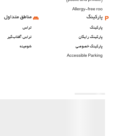
(public and private)
Allergy-free roo
پارکینگ
مناطق متداول
پارکینگ
تراس
پارکینگ رایگان
تراس آفتاب‌گیر
پارکینگ خصوصی
شومینه
Accessible Parking