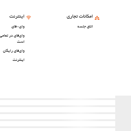
امکانات تجاری
اینترنت
اتاق جلسه
وای-فای
وای‌فای در تمام
است
وای‌فای رایگان
اینترنت