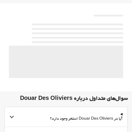
24-Hour Front Desk
انبار چمدان
اوقات فراغت و خانواده
Kids' club
غذا و نوشیدنی
رستوران آلاکارته
پارکینگ
پارکینگ
اینترنت
وای‌فای رایگان
سوال‌های متداول درباره Douar Des Oliviers
آیا در Douar Des Oliviers استخر وجود دارد؟