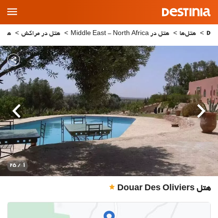
Main
Menu
هتل‌ها
هتل در Middle East - North Africa
هتل در مراکش
هتل 
قبلی
بعدی
1
/ 25
هتل Douar Des Oliviers