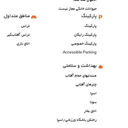
اتاقهای ضد صدا
حیوانات خانگی مجاز نیست
پارکینگ
مناطق متداول
پارکینگ
تراس
پارکینگ رایگان
تراس آفتاب‌گیر
پارکینگ خصوصی
اتاق بازی
Accessible Parking
بهداشت و سلامتی
صندلیهای حمام آفتاب
چترهای آفتابی
اسپا
سونا
اتاق بخار
رختکن باشگاه ورزشی/اسپا