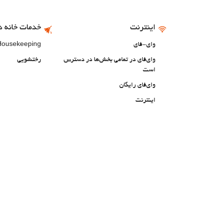
اینترنت
خدمات خانه د
وای-فای
 Housekeeping
وای‌فای در تمامی بخش‌ها در دسترس
رختشویی
است
وای‌فای رایگان
اینترنت