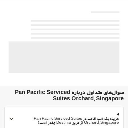
حیوانات خانگی مجاز نیست
استخر
استخر
استخرشنای روباز
Kids' Pool
خدمات پذیرش
انبار چمدان
گاوصندوق
اطلاعات توریستی
فعالیت ها
دسترسی به ساحل
سوال‌های متداول درباره Pan Pacific Serviced
Suites Orchard, Singapore
Mini-golf
بیلیارد
اوقات فراغت و خانواده
هزینه یک شب اقامت در Pan Pacific Serviced Suites
Orchard, Singapore از طریق Destinia چقدر است؟
مهد کودک