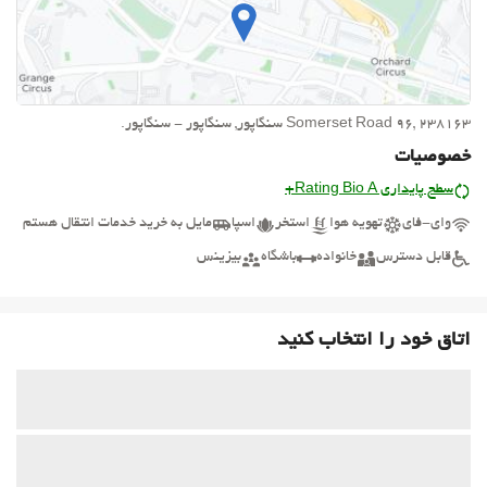
Somerset Road 96, 238163 سنگاپور, سنگاپور - سنگاپور.
خصوصیات
سطح پایداری Rating Bio A+
وای-فای
تهویه هوا
استخر
اسپا
مایل به خرید خدمات انتقال هستم
قابل دسترس
خانواده
باشگاه
بیزینس
اتاق خود را انتخاب کنید