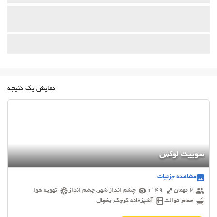
نمایش یک نتیجه
سوییت لوکس
مشاهده جزئیات
2 مهمان
49 ㎡
چشم انداز شهر, چشم انداز
تهویه هوا
حمام, توالت
آشپزخانه کوچک, یخچال