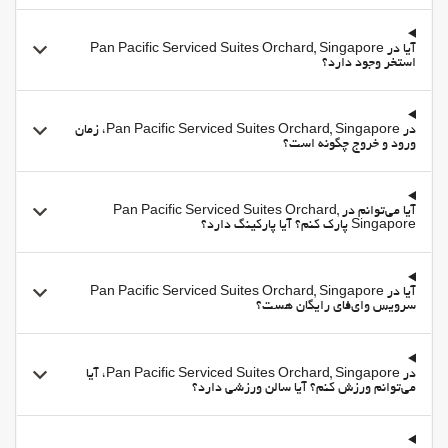
غذا و نوشیدنی
آیا در Pan Pacific Serviced Suites Orchard, Singapore
رستوران
استخر وجود دارد؟
مناطق متداول
تلویزیون
در Pan Pacific Serviced Suites Orchard, Singapore، زمان
Library
ورود و خروج چگونه است؟
امکانات تجاری
مرکز تجاری
آیا می‌توانم در Pan Pacific Serviced Suites Orchard,
Singapore پارک کنم؟ آیا پارکینگ دارد؟
اتاق جلسه
اینترنت
وای-فای
آیا در Pan Pacific Serviced Suites Orchard, Singapore
سرویس وای‌فای رایگان هست؟
اینترنت
بهداشت و سلامتی
در Pan Pacific Serviced Suites Orchard, Singapore، آیا
صندلیهای حمام آفتاب
می‌توانم ورزش کنم؟ آیا سالن ورزشی دارد؟
چترهای آفتابی
اسپا