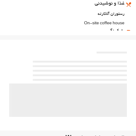
غذا و نوشیدنی
رستوران آلاکارته
On-site coffee house
پارکینگ
پارکینگ
اینترنت
وای‌فای رایگان
بهداشت و سلامتی
اسپا
سونا