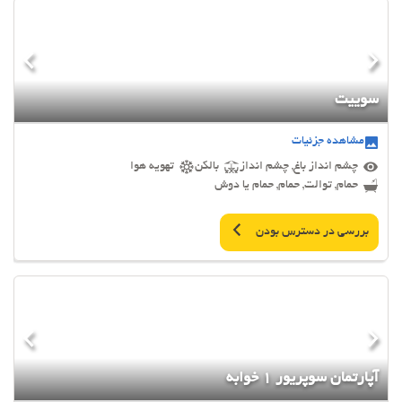
سوییت
مشاهده جزئیات
چشم انداز باغ, چشم انداز
بالکن
تهویه هوا
حمام, توالت, حمام, حمام یا دوش
بررسی در دسترس بودن
آپارتمان سوپریور 1 خوابه