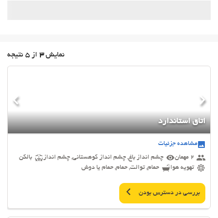
نمایش
3
از 5 نتیجه
اتاق استاندارد
مشاهده جزئیات
2 مهمان
چشم انداز باغ, چشم انداز کوهستانی, چشم انداز
بالکن
تهویه هوا
حمام, توالت, حمام, حمام یا دوش
بررسی در دسترس بودن