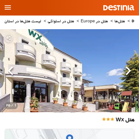
Main
Menu
هتل‌ها
هتل در Europe
هتل در اسلواکی
لیست هتل‌ها در استان Bratislava
قبلی
بعدی
1
/ 25
هتل Wx