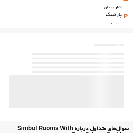
انبار چمدان
پارکینگ
پارکینگ
اینترنت
وای‌فای رایگان
سوال‌های متداول درباره Simbol Rooms With