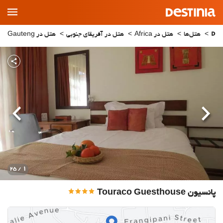
Main
Menu
هتل‌ها
هتل در Africa
هتل در آفریقای جنوبی
هتل در Gauteng
قبلی
بعدی
1
/ 25
پانسیون Touraco Guesthouse