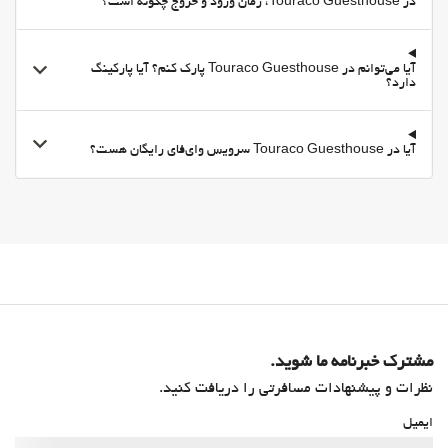
در Touraco Guesthouse، زمان ورود و خروج چگونه است؟
تراس
امکانات تجاری
اتاق جلسه
آیا می‌توانم در Touraco Guesthouse پارک کنم؟ آیا پارکینگ
دارد؟
اینترنت
وای-فای
آیا در Touraco Guesthouse سرویس وای‌فای رایگان هست؟
وای‌فای در تمامی بخش‌ها در دسترس است
وای‌فای رایگان
اینترنت
بهداشت و سلامتی
عناصر ایمنی برای کودکان
مشترک خبرنامه ما شوید.
نظرات و پیشنهادات مسافرتی را دریافت کنید.
ایمیل