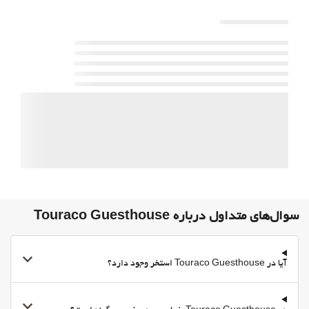
استخر
استخرشنای روباز
استخر روباز (تمام طول سال)
خدمات پذیرش
انبار چمدان
اطلاعات توریستی
Private check-in/check-out
غذا و نوشیدنی
Packed Lunches
پارکینگ
سوال‌های متداول درباره Touraco Guesthouse
پارکینگ
پارکینگ رایگان
آیا در Touraco Guesthouse استخر وجود دارد؟
پارکینگ خصوصی
مناطق متداول